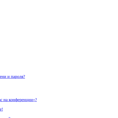
ени и пароля?
ас на конференции»?
е!