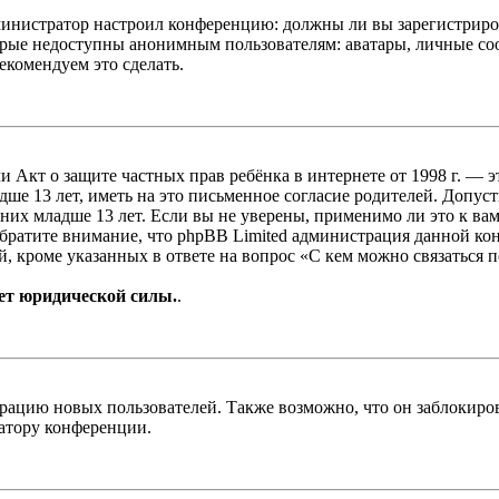
администратор настроил конференцию: должны ли вы зарегистриро
рые недоступны анонимным пользователям: аватары, личные сообщ
екомендуем это сделать.
, или Акт о защите частных прав ребёнка в интернете от 1998 г.
е 13 лет, иметь на это письменное согласие родителей. Допус
х младше 13 лет. Если вы не уверены, применимо ли это к вам
Обратите внимание, что phpBB Limited администрация данной к
, кроме указанных в ответе на вопрос «С кем можно связаться 
ет юридической силы.
.
цию новых пользователей. Также возможно, что он заблокирова
ратору конференции.