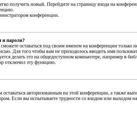
легко получить новый. Перейдите на страницу входа на конфер
енцию.
министратором конференции.
и и пароля?
ы сможете оставаться под своим именем на конференции только н
писью. Для того чтобы вам не приходилось вводить имя пользова
тся делать это на общедоступном компьютере, например в библи
тор отключил эту функцию.
вам оставаться авторизованным на этой конференции, а также в
ром. Если вы испытываете трудности со входом или выходом на