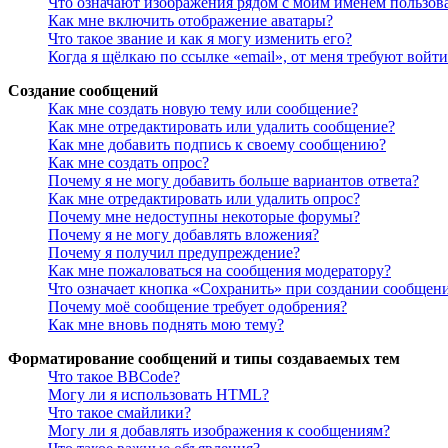
Что означают изображения рядом с моим именем пользов
Как мне включить отображение аватары?
Что такое звание и как я могу изменить его?
Когда я щёлкаю по ссылке «email», от меня требуют войт
Создание сообщений
Как мне создать новую тему или сообщение?
Как мне отредактировать или удалить сообщение?
Как мне добавить подпись к своему сообщению?
Как мне создать опрос?
Почему я не могу добавить больше вариантов ответа?
Как мне отредактировать или удалить опрос?
Почему мне недоступны некоторые форумы?
Почему я не могу добавлять вложения?
Почему я получил предупреждение?
Как мне пожаловаться на сообщения модератору?
Что означает кнопка «Сохранить» при создании сообщен
Почему моё сообщение требует одобрения?
Как мне вновь поднять мою тему?
Форматирование сообщений и типы создаваемых тем
Что такое BBCode?
Могу ли я использовать HTML?
Что такое смайлики?
Могу ли я добавлять изображения к сообщениям?