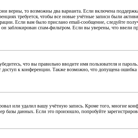
 они верны, то возможны два варианта. Если включена поддержка
енциях требуется, чтобы все новые учётные записи были актив
трации. Если вам было прислано email-сообщение, следуйте пол
 он заблокирован спам-фильтром. Если вы уверены, что ввели пр
бедитесь, что вы правильно вводите имя пользователя и пароль
ыт доступ к конференции. Также возможно, что допущена ошибка
овал или удалил вашу учётную запись. Кроме того, многие кон
р базы данных. Если это произошло, попробуйте зарегистрироват