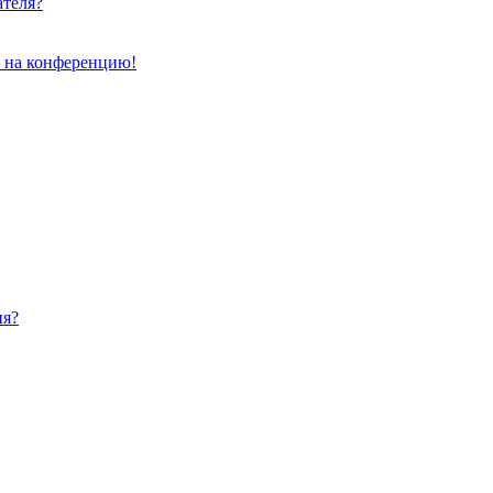
ателя?
и на конференцию!
ия?