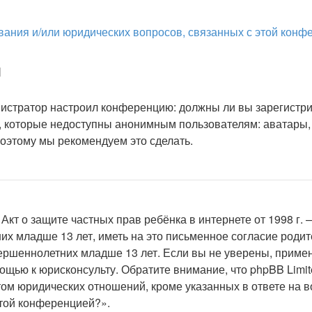
ования и/или юридических вопросов, связанных с этой кон
я
министратор настроил конференцию: должны ли вы зарегистр
 которые недоступны анонимным пользователям: аватары, 
 поэтому мы рекомендуем это сделать.
или Акт о защите частных прав ребёнка в интернете от 1998 
х младше 13 лет, иметь на это письменное согласие родит
ршеннолетних младше 13 лет. Если вы не уверены, примени
мощью к юрисконсульту. Обратите внимание, что phpBB Lim
ом юридических отношений, кроме указанных в ответе на в
этой конференцией?».