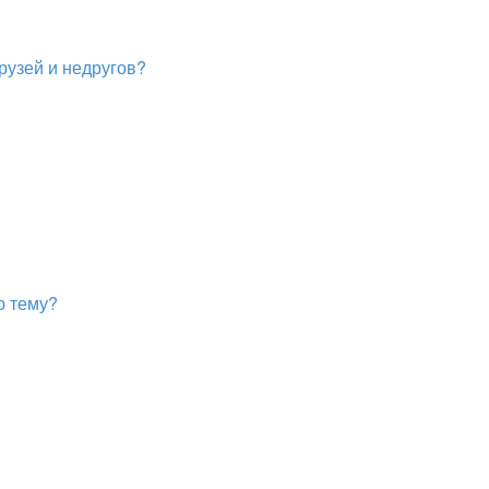
рузей и недругов?
ю тему?