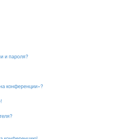
и и пароля?
с на конференции»?
!
теля?
 на конференцию!