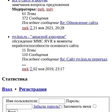
всё о сайте и форуме
сообщению
замечания вопросы предложения
Модераторы:
mek
,
indy
61
Темы
372
Сообщения
Последнее сообщение
Re: Обновление сайта
Перейти
mek
21 янв 2021, 20:28
к
последнему
rvr.ksn.ru - "запасной аэродром"
сообщению
обсуждение ММС ЯVR в моменты
неработоспособности основного сайта
11
Темы
110
Сообщения
Последнее сообщение
Re: Сайт rvr.ksn.ru переехал
…
Перейти
mek
02 ноя 2019, 23:17
к
последнему
Статистика
сообщению
Вход
•
Регистрация
Имя пользователя:
Пароль:
Забыли пароль?
|
Запомнить меня