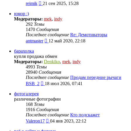
Перейти
reimik
21 сен 2025, 15:28
к
последнему
юмор :)
сообщению
Модераторы:
mek
,
indy
292
Темы
1470
Сообщения
Последнее сообщение
Re: Демотиваторы
Перейти
antmaster
12 май 2020, 22:18
к
последнему
барахолка
сообщению
купля продажа обмен
Модераторы:
Denkiko
,
mek
,
indy
4993
Темы
28940
Сообщения
Последнее сообщение
Продам передние рычаги
Перейти
BSB_2
18 июл 2026, 07:41
к
последнему
фотогалерея
сообщению
различные фотографии
168
Темы
1916
Сообщения
Последнее сообщение
Кто подскажет
Перейти
Valeron17
04 янв 2023, 22:12
к
последнему