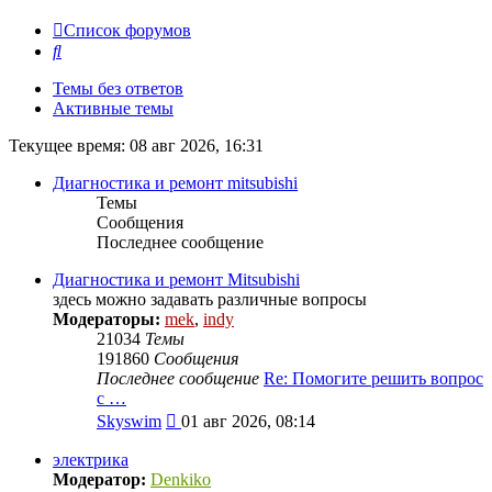
Список форумов
Поиск
Темы без ответов
Активные темы
Текущее время: 08 авг 2026, 16:31
Диагностика и ремонт mitsubishi
Темы
Сообщения
Последнее сообщение
Диагностика и ремонт Mitsubishi
здесь можно задавать различные вопросы
Модераторы:
mek
,
indy
21034
Темы
191860
Сообщения
Последнее сообщение
Re: Помогите решить вопрос
с …
Перейти
Skyswim
01 авг 2026, 08:14
к
последнему
электрика
сообщению
Модератор:
Denkiko