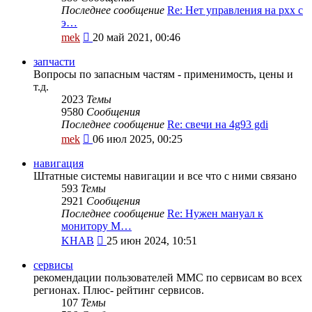
Последнее сообщение
Re: Нет управления на рхх с
э…
Перейти
mek
20 май 2021, 00:46
к
последнему
запчасти
сообщению
Вопросы по запасным частям - применимость, цены и
т.д.
2023
Темы
9580
Сообщения
Последнее сообщение
Re: свечи на 4g93 gdi
Перейти
mek
06 июл 2025, 00:25
к
последнему
навигация
сообщению
Штатные системы навигации и все что с ними связано
593
Темы
2921
Сообщения
Последнее сообщение
Re: Нужен мануал к
монитору M…
Перейти
KHAB
25 июн 2024, 10:51
к
последнему
сервисы
сообщению
рекомендации пользователей MMC по сервисам во всех
регионах. Плюс- рейтинг сервисов.
107
Темы