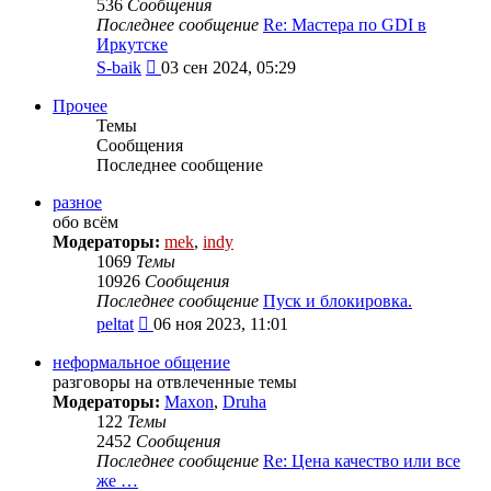
536
Сообщения
Последнее сообщение
Re: Мастера по GDI в
Иркутске
Перейти
S-baik
03 сен 2024, 05:29
к
последнему
Прочее
сообщению
Темы
Сообщения
Последнее сообщение
разное
обо всём
Модераторы:
mek
,
indy
1069
Темы
10926
Сообщения
Последнее сообщение
Пуск и блокировка.
Перейти
peltat
06 ноя 2023, 11:01
к
последнему
неформальное общение
сообщению
разговоры на отвлеченные темы
Модераторы:
Maxon
,
Druha
122
Темы
2452
Сообщения
Последнее сообщение
Re: Цена качество или все
же …