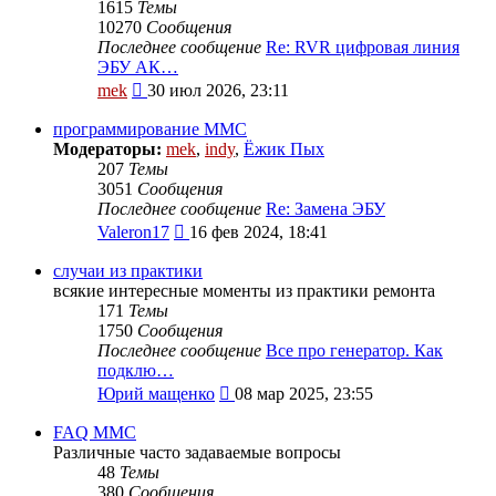
1615
Темы
10270
Сообщения
Последнее сообщение
Re: RVR цифровая линия
ЭБУ АК…
Перейти
mek
30 июл 2026, 23:11
к
последнему
программирование MMC
сообщению
Модераторы:
mek
,
indy
,
Ёжик Пых
207
Темы
3051
Сообщения
Последнее сообщение
Re: Замена ЭБУ
Перейти
Valeron17
16 фев 2024, 18:41
к
последнему
случаи из практики
сообщению
всякие интересные моменты из практики ремонта
171
Темы
1750
Сообщения
Последнее сообщение
Все про генератор. Как
подклю…
Перейти
Юрий мащенко
08 мар 2025, 23:55
к
последнему
FAQ MMC
сообщению
Различные часто задаваемые вопросы
48
Темы
380
Сообщения