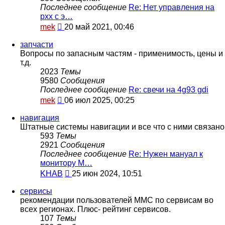
Последнее сообщение
Re: Нет управления на
рхх с э…
Перейти
mek
20 май 2021, 00:46
к
последнему
запчасти
сообщению
Вопросы по запасным частям - применимость, цены и
т.д.
2023
Темы
9580
Сообщения
Последнее сообщение
Re: свечи на 4g93 gdi
Перейти
mek
06 июл 2025, 00:25
к
последнему
навигация
сообщению
Штатные системы навигации и все что с ними связано
593
Темы
2921
Сообщения
Последнее сообщение
Re: Нужен мануал к
монитору M…
Перейти
KHAB
25 июн 2024, 10:51
к
последнему
сервисы
сообщению
рекомендации пользователей MMC по сервисам во
всех регионах. Плюс- рейтинг сервисов.
107
Темы