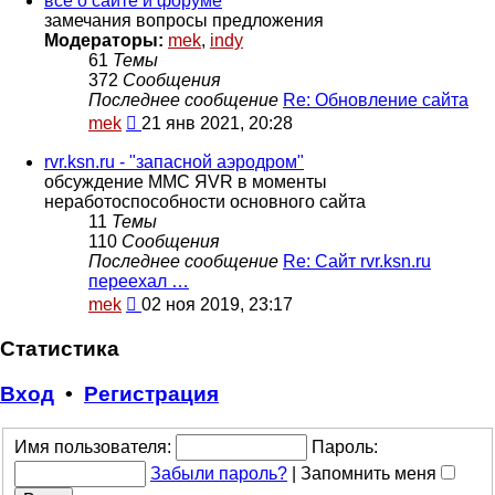
всё о сайте и форуме
сообщению
замечания вопросы предложения
Модераторы:
mek
,
indy
61
Темы
372
Сообщения
Последнее сообщение
Re: Обновление сайта
Перейти
mek
21 янв 2021, 20:28
к
последнему
rvr.ksn.ru - "запасной аэродром"
сообщению
обсуждение ММС ЯVR в моменты
неработоспособности основного сайта
11
Темы
110
Сообщения
Последнее сообщение
Re: Сайт rvr.ksn.ru
переехал …
Перейти
mek
02 ноя 2019, 23:17
к
последнему
Статистика
сообщению
Вход
•
Регистрация
Имя пользователя:
Пароль:
Забыли пароль?
|
Запомнить меня