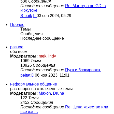
536
Сообщения
Последнее сообщение
Re: Мастера по GDI в
Иркутске
Перейти
S-baik
03 сен 2024, 05:29
к
последнему
Прочее
сообщению
Темы
Сообщения
Последнее сообщение
разное
обо всём
Модераторы:
mek
,
indy
1069
Темы
10926
Сообщения
Последнее сообщение
Пуск и блокировка.
Перейти
peltat
06 ноя 2023, 11:01
к
последнему
неформальное общение
сообщению
разговоры на отвлеченные темы
Модераторы:
Maxon
,
Druha
122
Темы
2452
Сообщения
Последнее сообщение
Re: Цена качество или
все же …