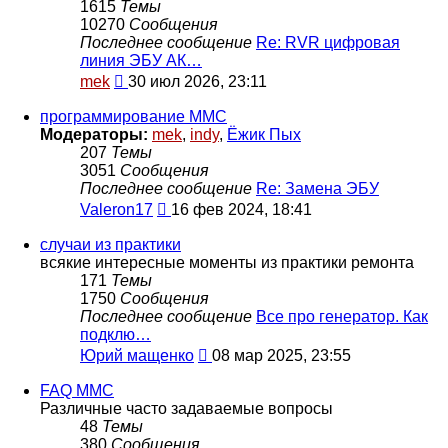
1615
Темы
10270
Сообщения
Последнее сообщение
Re: RVR цифровая
линия ЭБУ АК…
Перейти
mek
30 июл 2026, 23:11
к
последнему
программирование MMC
сообщению
Модераторы:
mek
,
indy
,
Ёжик Пых
207
Темы
3051
Сообщения
Последнее сообщение
Re: Замена ЭБУ
Перейти
Valeron17
16 фев 2024, 18:41
к
последнему
случаи из практики
сообщению
всякие интересные моменты из практики ремонта
171
Темы
1750
Сообщения
Последнее сообщение
Все про генератор. Как
подклю…
Перейти
Юрий мащенко
08 мар 2025, 23:55
к
последнему
FAQ MMC
сообщению
Различные часто задаваемые вопросы
48
Темы
380
Сообщения