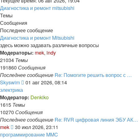
Текущее время: 06 авг 2026, 19:04
Диагностика и ремонт mitsubishi
Темы
Сообщения
Последнее сообщение
Диагностика и ремонт Mitsubishi
здесь можно задавать различные вопросы
Модераторы:
mek
,
indy
21034
Темы
191860
Сообщения
Последнее сообщение
Re: Помогите решить вопрос с …
Перейти
Skyswim
01 авг 2026, 08:14
к
электрика
последнему
Модератор:
Denkiko
сообщению
1615
Темы
10270
Сообщения
Последнее сообщение
Re: RVR цифровая линия ЭБУ АК…
Перейти
mek
30 июл 2026, 23:11
к
программирование MMC