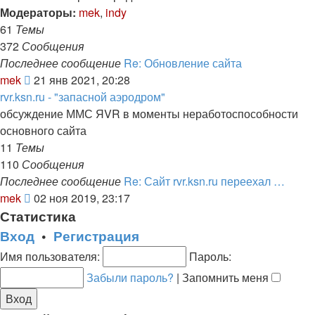
сообщению
Модераторы:
mek
,
indy
61
Темы
372
Сообщения
Последнее сообщение
Re: Обновление сайта
Перейти
mek
21 янв 2021, 20:28
к
rvr.ksn.ru - "запасной аэродром"
последнему
обсуждение ММС ЯVR в моменты неработоспособности
сообщению
основного сайта
11
Темы
110
Сообщения
Последнее сообщение
Re: Сайт rvr.ksn.ru переехал …
Перейти
mek
02 ноя 2019, 23:17
к
Статистика
последнему
Вход
•
Регистрация
сообщению
Имя пользователя:
Пароль:
Забыли пароль?
|
Запомнить меня