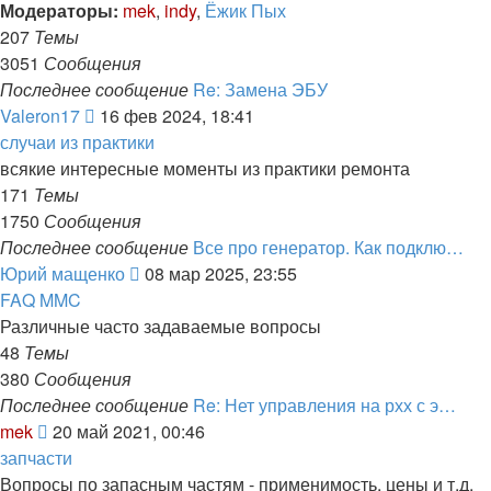
последнему
Модераторы:
mek
,
indy
,
Ёжик Пых
сообщению
207
Темы
3051
Сообщения
Последнее сообщение
Re: Замена ЭБУ
Перейти
Valeron17
16 фев 2024, 18:41
к
случаи из практики
последнему
всякие интересные моменты из практики ремонта
сообщению
171
Темы
1750
Сообщения
Последнее сообщение
Все про генератор. Как подклю…
Перейти
Юрий мащенко
08 мар 2025, 23:55
к
FAQ MMC
последнему
Различные часто задаваемые вопросы
сообщению
48
Темы
380
Сообщения
Последнее сообщение
Re: Нет управления на рхх с э…
Перейти
mek
20 май 2021, 00:46
к
запчасти
последнему
Вопросы по запасным частям - применимость, цены и т.д.