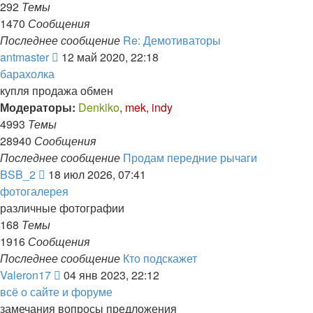
сообщению
292
Темы
1470
Сообщения
Последнее сообщение
Re: Демотиваторы
Перейти
antmaster
12 май 2020, 22:18
к
барахолка
последнему
купля продажа обмен
сообщению
Модераторы:
Denkiko
,
mek
,
indy
4993
Темы
28940
Сообщения
Последнее сообщение
Продам передние рычаги
Перейти
BSB_2
18 июл 2026, 07:41
к
фотогалерея
последнему
различные фотографии
сообщению
168
Темы
1916
Сообщения
Последнее сообщение
Кто подскажет
Перейти
Valeron17
04 янв 2023, 22:12
к
всё о сайте и форуме
последнему
замечания вопросы предложения