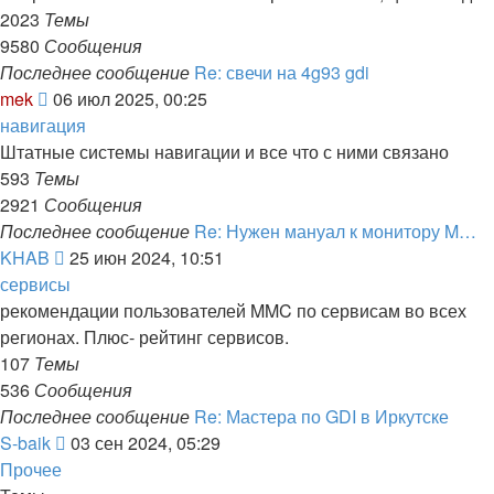
сообщению
2023
Темы
9580
Сообщения
Последнее сообщение
Re: свечи на 4g93 gdi
Перейти
mek
06 июл 2025, 00:25
к
навигация
последнему
Штатные системы навигации и все что с ними связано
сообщению
593
Темы
2921
Сообщения
Последнее сообщение
Re: Нужен мануал к монитору M…
Перейти
KHAB
25 июн 2024, 10:51
к
сервисы
последнему
рекомендации пользователей MMC по сервисам во всех
сообщению
регионах. Плюс- рейтинг сервисов.
107
Темы
536
Сообщения
Последнее сообщение
Re: Мастера по GDI в Иркутске
Перейти
S-baik
03 сен 2024, 05:29
к
Прочее