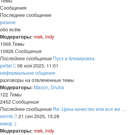
последнему
Темы
сообщению
Сообщения
Последнее сообщение
разное
обо всём
Модераторы:
mek
,
indy
1069
Темы
10926
Сообщения
Последнее сообщение
Пуск и блокировка.
Перейти
peltat
06 ноя 2023, 11:01
к
неформальное общение
последнему
разговоры на отвлеченные темы
сообщению
Модераторы:
Maxon
,
Druha
122
Темы
2452
Сообщения
Последнее сообщение
Re: Цена качество или все же …
Перейти
reimik
21 сен 2025, 15:28
к
юмор :)
последнему
Модераторы:
mek
,
indy