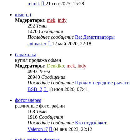
Перейти
reimik
21 сен 2025, 15:28
к
последнему
юмор :)
сообщению
Модераторы:
mek
,
indy
292
Темы
1470
Сообщения
Последнее сообщение
Re: Демотиваторы
Перейти
antmaster
12 май 2020, 22:18
к
последнему
барахолка
сообщению
купля продажа обмен
Модераторы:
Denkiko
,
mek
,
indy
4993
Темы
28940
Сообщения
Последнее сообщение
Продам передние рычаги
Перейти
BSB_2
18 июл 2026, 07:41
к
последнему
фотогалерея
сообщению
различные фотографии
168
Темы
1916
Сообщения
Последнее сообщение
Кто подскажет
Перейти
Valeron17
04 янв 2023, 22:12
к
последнему