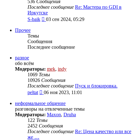
536
Сообщения
Последнее сообщение
Re: Мастера по GDI в
Иркутске
Перейти
S-baik
03 сен 2024, 05:29
к
последнему
Прочее
сообщению
Темы
Сообщения
Последнее сообщение
разное
обо всём
Модераторы:
mek
,
indy
1069
Темы
10926
Сообщения
Последнее сообщение
Пуск и блокировка.
Перейти
peltat
06 ноя 2023, 11:01
к
последнему
неформальное общение
сообщению
разговоры на отвлеченные темы
Модераторы:
Maxon
,
Druha
122
Темы
2452
Сообщения
Последнее сообщение
Re: Цена качество или все
же …