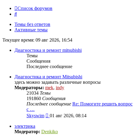
Список форумов
Поиск
Темы без ответов
Активные темы
Текущее время: 09 авг 2026, 16:54
Диагностика и ремонт mitsubishi
Темы
Сообщения
Последнее сообщение
Диагностика и ремонт Mitsubishi
здесь можно задавать различные вопросы
Модераторы:
mek
,
indy
21034
Темы
191860
Сообщения
Последнее сообщение
Re: Помогите решить вопрос
с …
Перейти
Skyswim
01 авг 2026, 08:14
к
последнему
электрика
сообщению
Модератор:
Denkiko