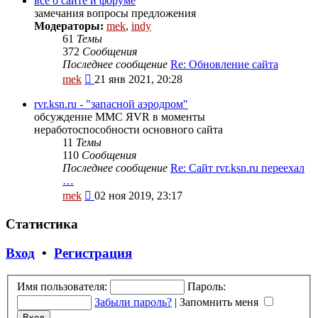
всё о сайте и форуме
сообщению
замечания вопросы предложения
Модераторы:
mek
,
indy
61
Темы
372
Сообщения
Последнее сообщение
Re: Обновление сайта
Перейти
mek
21 янв 2021, 20:28
к
последнему
rvr.ksn.ru - "запасной аэродром"
сообщению
обсуждение ММС ЯVR в моменты
неработоспособности основного сайта
11
Темы
110
Сообщения
Последнее сообщение
Re: Сайт rvr.ksn.ru переехал
…
Перейти
mek
02 ноя 2019, 23:17
к
последнему
Статистика
сообщению
Вход
•
Регистрация
Имя пользователя:
Пароль:
Забыли пароль?
|
Запомнить меня