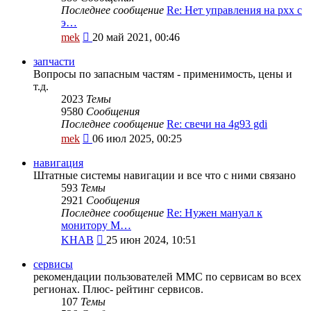
Последнее сообщение
Re: Нет управления на рхх с
э…
Перейти
mek
20 май 2021, 00:46
к
последнему
запчасти
сообщению
Вопросы по запасным частям - применимость, цены и
т.д.
2023
Темы
9580
Сообщения
Последнее сообщение
Re: свечи на 4g93 gdi
Перейти
mek
06 июл 2025, 00:25
к
последнему
навигация
сообщению
Штатные системы навигации и все что с ними связано
593
Темы
2921
Сообщения
Последнее сообщение
Re: Нужен мануал к
монитору M…
Перейти
KHAB
25 июн 2024, 10:51
к
последнему
сервисы
сообщению
рекомендации пользователей MMC по сервисам во всех
регионах. Плюс- рейтинг сервисов.
107
Темы