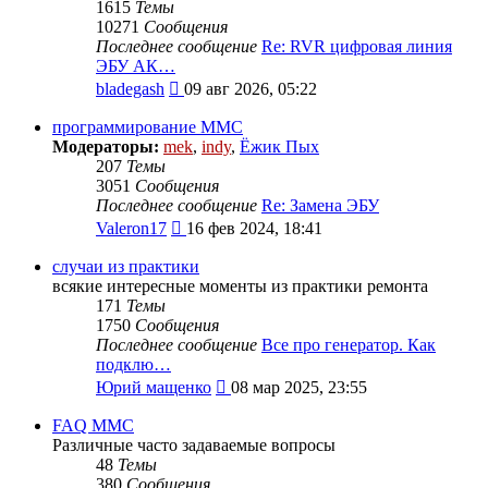
1615
Темы
10271
Сообщения
Последнее сообщение
Re: RVR цифровая линия
ЭБУ АК…
Перейти
bladegash
09 авг 2026, 05:22
к
последнему
программирование MMC
сообщению
Модераторы:
mek
,
indy
,
Ёжик Пых
207
Темы
3051
Сообщения
Последнее сообщение
Re: Замена ЭБУ
Перейти
Valeron17
16 фев 2024, 18:41
к
последнему
случаи из практики
сообщению
всякие интересные моменты из практики ремонта
171
Темы
1750
Сообщения
Последнее сообщение
Все про генератор. Как
подклю…
Перейти
Юрий мащенко
08 мар 2025, 23:55
к
последнему
FAQ MMC
сообщению
Различные часто задаваемые вопросы
48
Темы
380
Сообщения