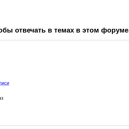
обы отвечать в темах в этом форуме
писи
аз