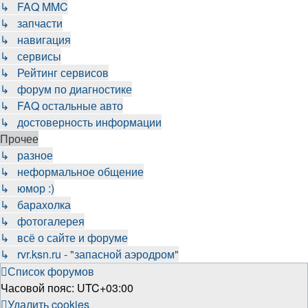
↳ FAQ MMC
↳ запчасти
↳ навигация
↳ сервисы
↳ Рейтинг сервисов
↳ форум по диагностике
↳ FAQ остальные авто
↳ достоверность информации
Прочее
↳ разное
↳ неформальное общение
↳ юмор :)
↳ барахолка
↳ фотогалерея
↳ всё о сайте и форуме
↳ rvr.ksn.ru - "запасной аэродром"
Список форумов
Часовой пояс:
UTC+03:00
Удалить cookies