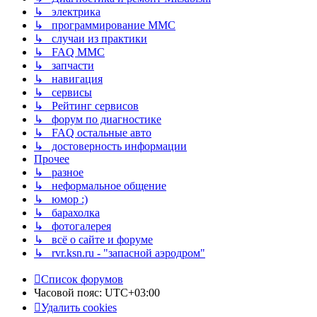
↳ электрика
↳ программирование MMC
↳ случаи из практики
↳ FAQ MMC
↳ запчасти
↳ навигация
↳ сервисы
↳ Рейтинг сервисов
↳ форум по диагностике
↳ FAQ остальные авто
↳ достоверность информации
Прочее
↳ разное
↳ неформальное общение
↳ юмор :)
↳ барахолка
↳ фотогалерея
↳ всё о сайте и форуме
↳ rvr.ksn.ru - "запасной аэродром"
Список форумов
Часовой пояс:
UTC+03:00
Удалить cookies