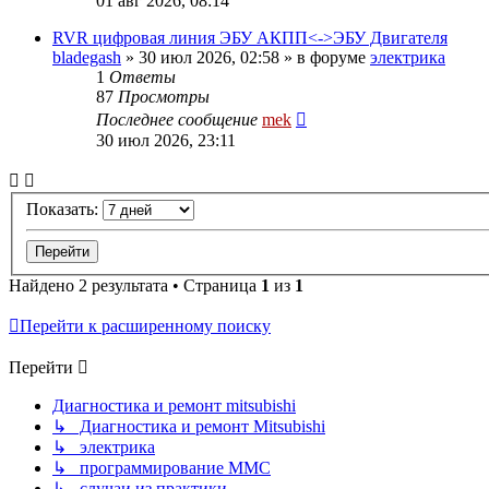
01 авг 2026, 08:14
RVR цифровая линия ЭБУ АКПП<->ЭБУ Двигателя
bladegash
»
30 июл 2026, 02:58
» в форуме
электрика
1
Ответы
87
Просмотры
Последнее сообщение
mek
30 июл 2026, 23:11
Показать:
Найдено 2 результата • Страница
1
из
1
Перейти к расширенному поиску
Перейти
Диагностика и ремонт mitsubishi
↳ Диагностика и ремонт Mitsubishi
↳ электрика
↳ программирование MMC
↳ случаи из практики