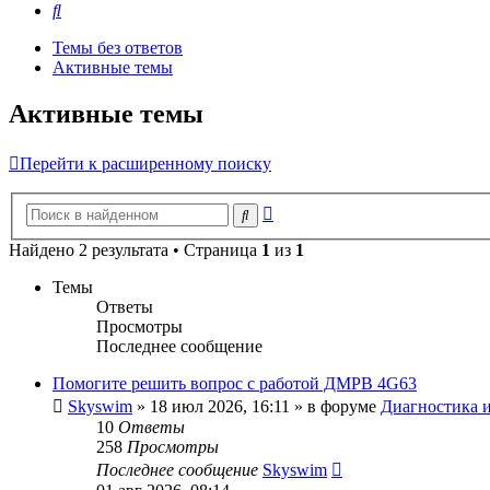
Поиск
Темы без ответов
Активные темы
Активные темы
Перейти к расширенному поиску
Расширенный
Поиск
поиск
Найдено 2 результата • Страница
1
из
1
Темы
Ответы
Просмотры
Последнее сообщение
Помогите решить вопрос с работой ДМРВ 4G63
Skyswim
»
18 июл 2026, 16:11
» в форуме
Диагностика и
10
Ответы
258
Просмотры
Последнее сообщение
Skyswim