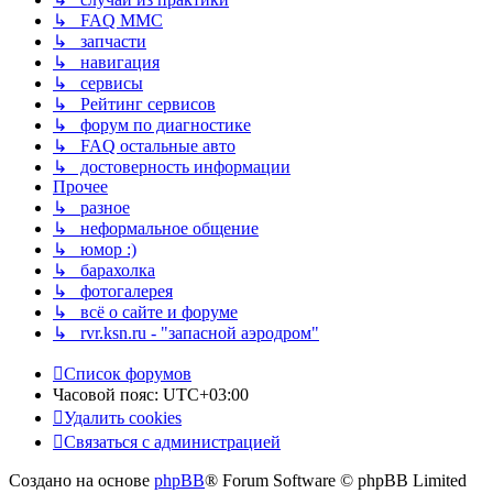
↳ FAQ MMC
↳ запчасти
↳ навигация
↳ сервисы
↳ Рейтинг сервисов
↳ форум по диагностике
↳ FAQ остальные авто
↳ достоверность информации
Прочее
↳ разное
↳ неформальное общение
↳ юмор :)
↳ барахолка
↳ фотогалерея
↳ всё о сайте и форуме
↳ rvr.ksn.ru - "запасной аэродром"
Список форумов
Часовой пояс:
UTC+03:00
Удалить cookies
Связаться с администрацией
Создано на основе
phpBB
® Forum Software © phpBB Limited