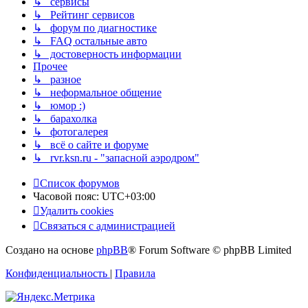
↳ сервисы
↳ Рейтинг сервисов
↳ форум по диагностике
↳ FAQ остальные авто
↳ достоверность информации
Прочее
↳ разное
↳ неформальное общение
↳ юмор :)
↳ барахолка
↳ фотогалерея
↳ всё о сайте и форуме
↳ rvr.ksn.ru - "запасной аэродром"
Список форумов
Часовой пояс:
UTC+03:00
Удалить cookies
Связаться с администрацией
Создано на основе
phpBB
® Forum Software © phpBB Limited
Конфиденциальность
|
Правила