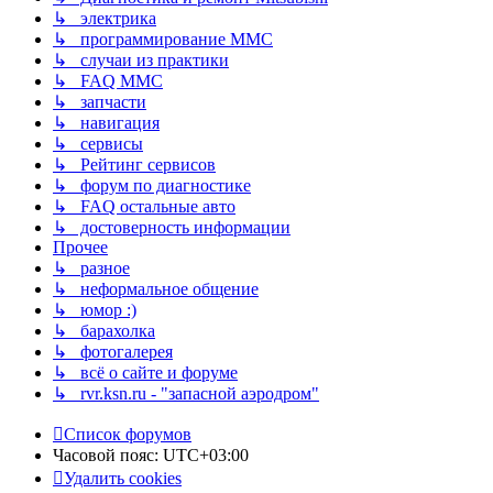
↳ электрика
↳ программирование MMC
↳ случаи из практики
↳ FAQ MMC
↳ запчасти
↳ навигация
↳ сервисы
↳ Рейтинг сервисов
↳ форум по диагностике
↳ FAQ остальные авто
↳ достоверность информации
Прочее
↳ разное
↳ неформальное общение
↳ юмор :)
↳ барахолка
↳ фотогалерея
↳ всё о сайте и форуме
↳ rvr.ksn.ru - "запасной аэродром"
Список форумов
Часовой пояс:
UTC+03:00
Удалить cookies