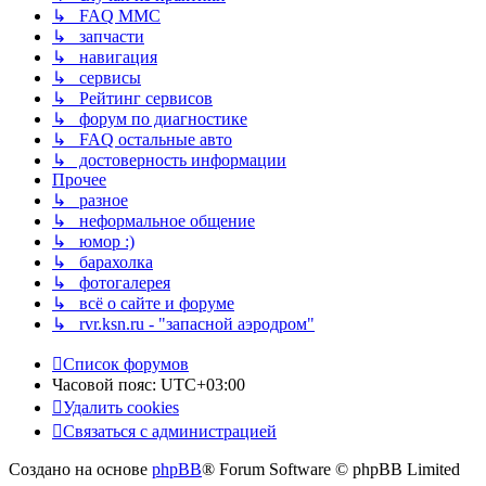
↳ FAQ MMC
↳ запчасти
↳ навигация
↳ сервисы
↳ Рейтинг сервисов
↳ форум по диагностике
↳ FAQ остальные авто
↳ достоверность информации
Прочее
↳ разное
↳ неформальное общение
↳ юмор :)
↳ барахолка
↳ фотогалерея
↳ всё о сайте и форуме
↳ rvr.ksn.ru - "запасной аэродром"
Список форумов
Часовой пояс:
UTC+03:00
Удалить cookies
Связаться с администрацией
Создано на основе
phpBB
® Forum Software © phpBB Limited