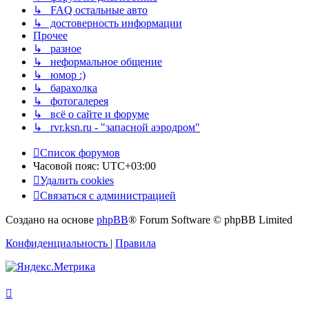
↳ FAQ остальные авто
↳ достоверность информации
Прочее
↳ разное
↳ неформальное общение
↳ юмор :)
↳ барахолка
↳ фотогалерея
↳ всё о сайте и форуме
↳ rvr.ksn.ru - "запасной аэродром"
Список форумов
Часовой пояс:
UTC+03:00
Удалить cookies
Связаться с администрацией
Создано на основе
phpBB
® Forum Software © phpBB Limited
Конфиденциальность
|
Правила