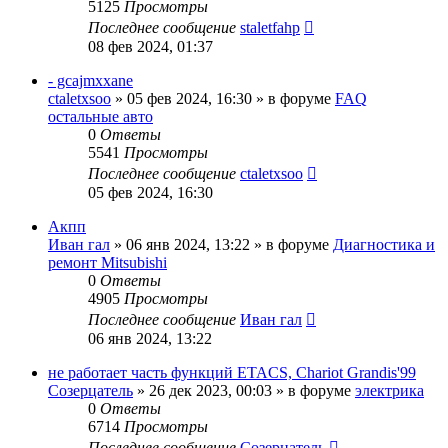
5125
Просмотры
Последнее сообщение
staletfahp
08 фев 2024, 01:37
- gcajmxxane
ctaletxsoo
»
05 фев 2024, 16:30
» в форуме
FAQ
остальные авто
0
Ответы
5541
Просмотры
Последнее сообщение
ctaletxsoo
05 фев 2024, 16:30
Акпп
Иван гал
»
06 янв 2024, 13:22
» в форуме
Диагностика и
ремонт Mitsubishi
0
Ответы
4905
Просмотры
Последнее сообщение
Иван гал
06 янв 2024, 13:22
не работает часть функций ETACS, Chariot Grandis'99
Созерцатель
»
26 дек 2023, 00:03
» в форуме
электрика
0
Ответы
6714
Просмотры
Последнее сообщение
Созерцатель