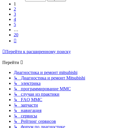
20
1
2
3
4
5
…
20
След.
Перейти к расширенному поиску
Перейти
Диагностика и ремонт mitsubishi
↳ Диагностика и ремонт Mitsubishi
↳ электрика
↳ программирование MMC
↳ случаи из практики
↳ FAQ MMC
↳ запчасти
↳ навигация
↳ сервисы
↳ Рейтинг сервисов
↳ форум по диагностике