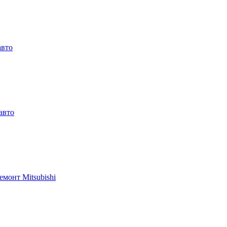
авто
авто
емонт Mitsubishi