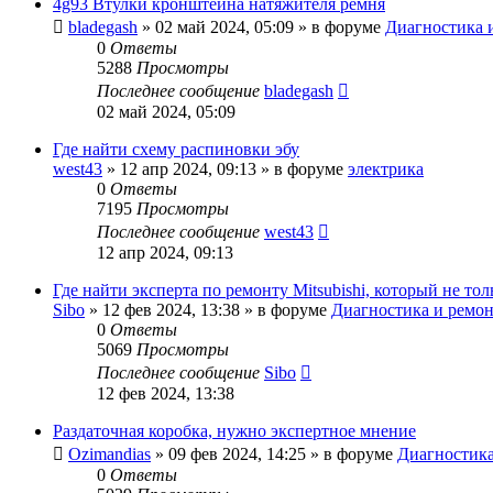
4g93 Втулки кронштейна натяжителя ремня
bladegash
»
02 май 2024, 05:09
» в форуме
Диагностика и
0
Ответы
5288
Просмотры
Последнее сообщение
bladegash
02 май 2024, 05:09
Где найти схему распиновки эбу
west43
»
12 апр 2024, 09:13
» в форуме
электрика
0
Ответы
7195
Просмотры
Последнее сообщение
west43
12 апр 2024, 09:13
Где найти эксперта по ремонту Mitsubishi, который не тол
Sibo
»
12 фев 2024, 13:38
» в форуме
Диагностика и ремонт
0
Ответы
5069
Просмотры
Последнее сообщение
Sibo
12 фев 2024, 13:38
Раздаточная коробка, нужно экспертное мнение
Ozimandias
»
09 фев 2024, 14:25
» в форуме
Диагностика
0
Ответы