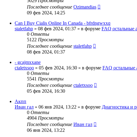
5029
Просмотры
Последнее сообщение
Ozimandias
09 фев 2024, 14:25
Can I Buy Cialis Online In Canada - bfrdngwxxq
staletfahp
»
08 фев 2024, 01:37
» в форуме
FAQ остальные 
0
Ответы
5122
Просмотры
Последнее сообщение
staletfahp
08 фев 2024, 01:37
- gcajmxxane
ctaletxsoo
»
05 фев 2024, 16:30
» в форуме
FAQ остальные 
0
Ответы
5541
Просмотры
Последнее сообщение
ctaletxsoo
05 фев 2024, 16:30
Акпп
Иван гал
»
06 янв 2024, 13:22
» в форуме
Диагностика и р
0
Ответы
4904
Просмотры
Последнее сообщение
Иван гал
06 янв 2024, 13:22