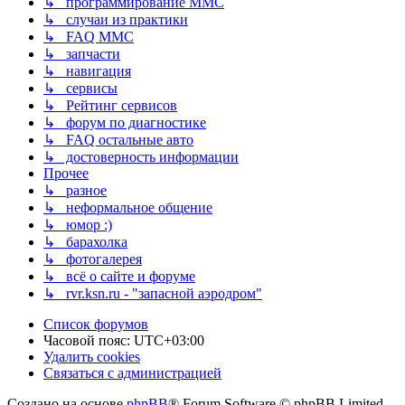
↳ программирование MMC
↳ случаи из практики
↳ FAQ MMC
↳ запчасти
↳ навигация
↳ сервисы
↳ Рейтинг сервисов
↳ форум по диагностике
↳ FAQ остальные авто
↳ достоверность информации
Прочее
↳ разное
↳ неформальное общение
↳ юмор :)
↳ барахолка
↳ фотогалерея
↳ всё о сайте и форуме
↳ rvr.ksn.ru - "запасной аэродром"
Список форумов
Часовой пояс:
UTC+03:00
Удалить cookies
Связаться с администрацией
Создано на основе
phpBB
® Forum Software © phpBB Limited