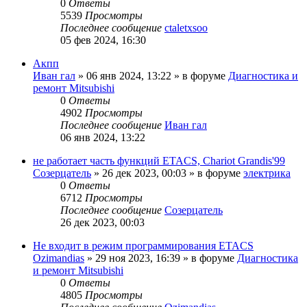
0
Ответы
5539
Просмотры
Последнее сообщение
ctaletxsoo
05 фев 2024, 16:30
Акпп
Иван гал
»
06 янв 2024, 13:22
» в форуме
Диагностика и
ремонт Mitsubishi
0
Ответы
4902
Просмотры
Последнее сообщение
Иван гал
06 янв 2024, 13:22
не работает часть функций ETACS, Chariot Grandis'99
Созерцатель
»
26 дек 2023, 00:03
» в форуме
электрика
0
Ответы
6712
Просмотры
Последнее сообщение
Созерцатель
26 дек 2023, 00:03
Не входит в режим программирования ETACS
Ozimandias
»
29 ноя 2023, 16:39
» в форуме
Диагностика
и ремонт Mitsubishi
0
Ответы
4805
Просмотры