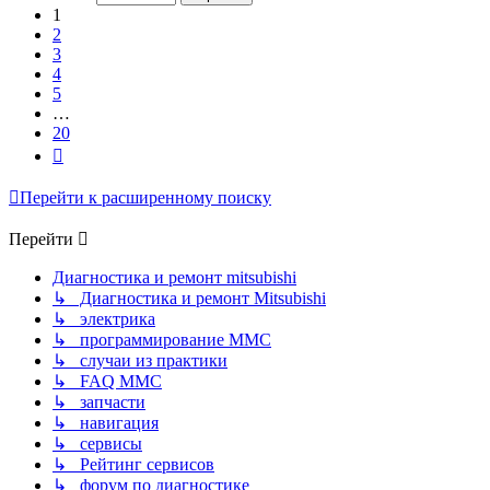
20
1
2
3
4
5
…
20
След.
Перейти к расширенному поиску
Перейти
Диагностика и ремонт mitsubishi
↳ Диагностика и ремонт Mitsubishi
↳ электрика
↳ программирование MMC
↳ случаи из практики
↳ FAQ MMC
↳ запчасти
↳ навигация
↳ сервисы
↳ Рейтинг сервисов
↳ форум по диагностике