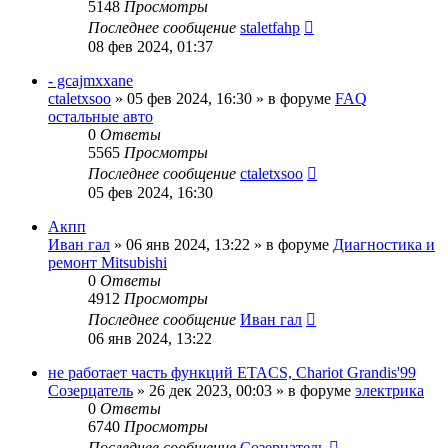
5148
Просмотры
Последнее сообщение
staletfahp
08 фев 2024, 01:37
- gcajmxxane
ctaletxsoo
»
05 фев 2024, 16:30
» в форуме
FAQ
остальные авто
0
Ответы
5565
Просмотры
Последнее сообщение
ctaletxsoo
05 фев 2024, 16:30
Акпп
Иван гал
»
06 янв 2024, 13:22
» в форуме
Диагностика и
ремонт Mitsubishi
0
Ответы
4912
Просмотры
Последнее сообщение
Иван гал
06 янв 2024, 13:22
не работает часть функций ETACS, Chariot Grandis'99
Созерцатель
»
26 дек 2023, 00:03
» в форуме
электрика
0
Ответы
6740
Просмотры
Последнее сообщение
Созерцатель