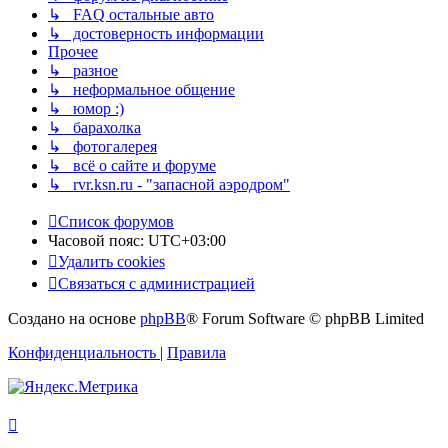
↳ FAQ остальные авто
↳ достоверность информации
Прочее
↳ разное
↳ неформальное общение
↳ юмор :)
↳ барахолка
↳ фотогалерея
↳ всё о сайте и форуме
↳ rvr.ksn.ru - "запасной аэродром"
Список форумов
Часовой пояс:
UTC+03:00
Удалить cookies
Связаться с администрацией
Создано на основе
phpBB
® Forum Software © phpBB Limited
Конфиденциальность
|
Правила