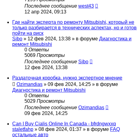
Последнее сообщение
west43
12 апр 2024, 09:13
Где найти эксперта по ремонту Mitsubishi, который не
только разбирается в технических аспектах, но и готов
пойти на риск
Sibo
»
12 фев 2024, 13:38
» в форуме
Диагностика и
ремонт Mitsubishi
0
Ответы
5069
Просмотры
Последнее сообщение
Sibo
12 фев 2024, 13:38
Раздаточная коробка, нужно экспертное мнение
Ozimandias
»
09 фев 2024, 14:25
» в форуме
Диагностика и ремонт Mitsubishi
0
Ответы
5029
Просмотры
Последнее сообщение
Ozimandias
09 фев 2024, 14:25
Can I Buy Cialis Online In Canada - bfrdngwxxq
staletfahp
»
08 фев 2024, 01:37
» в форуме
FAQ
остальные авто