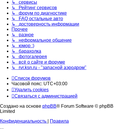
↳ сервисы
↳ Рейтинг сервисов
↳ форум по диагностике
↳ FAQ остальные авто
↳ достоверность информации
Прочее
↳ разное
↳ неформальное общение
↳ юмор :)
↳ барахолка
↳ фотогалерея
↳ всё о сайте и форуме
↳ rvr.ksn.ru - "запасной аэродром"
Список форумов
Часовой пояс:
UTC+03:00
Удалить cookies
Связаться с администрацией
Создано на основе
phpBB
® Forum Software © phpBB
Limited
Конфиденциальность
|
Правила