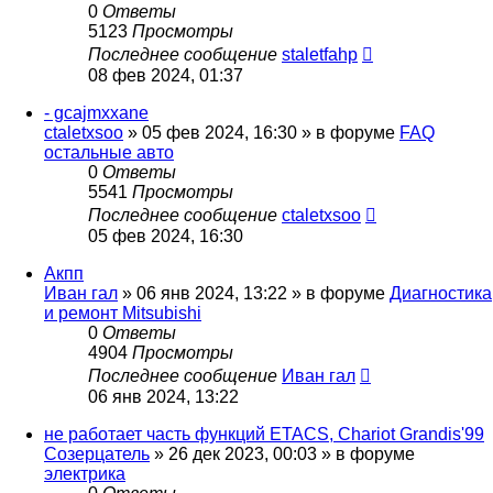
0
Ответы
5123
Просмотры
Последнее сообщение
staletfahp
08 фев 2024, 01:37
- gcajmxxane
ctaletxsoo
»
05 фев 2024, 16:30
» в форуме
FAQ
остальные авто
0
Ответы
5541
Просмотры
Последнее сообщение
ctaletxsoo
05 фев 2024, 16:30
Акпп
Иван гал
»
06 янв 2024, 13:22
» в форуме
Диагностика
и ремонт Mitsubishi
0
Ответы
4904
Просмотры
Последнее сообщение
Иван гал
06 янв 2024, 13:22
не работает часть функций ETACS, Chariot Grandis'99
Созерцатель
»
26 дек 2023, 00:03
» в форуме
электрика