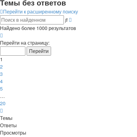
Темы без ответов
Перейти к расширенному поиску
Расширенный
Поиск
поиск
Найдено более 1000 результатов
Страница
1
Перейти на страницу:
из
20
1
2
3
4
5
…
20
След.
Темы
Ответы
Просмотры