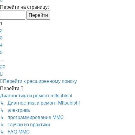
1
Перейти на страницу:
из
20
1
2
3
4
5
…
20
След.
Перейти к расширенному поиску
Перейти
Диагностика и ремонт mitsubishi
↳ Диагностика и ремонт Mitsubishi
↳ электрика
↳ программирование MMC
↳ случаи из практики
↳ FAQ MMC