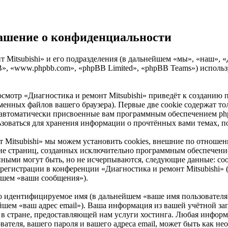
глашение о конфиденциальности
Mitsubishi» и его подразделения (в дальнейшем «мы», «наш», «Диа
B», «www.phpbb.com», «phpBB Limited», «phpBB Teams») испол
осмотр «Диагностика и ремонт Mitsubishi» приведёт к создани
енных файлов вашего браузера). Первые две cookie содержат тол
 автоматически присвоенные вам программным обеспечением phpB
льзоваться для хранения информации о прочтённых вами темах, 
т Mitsubishi» мы можем установить cookies, внешние по отнош
рение страниц, созданных исключительно программным обеспеч
нными могут быть, но не исчерпываются, следующие данные: со
егистрации в конференции «Диагностика и ремонт Mitsubishi» (
йшем «ваши сообщения»).
но идентифицируемое имя (в дальнейшем «ваше имя пользователя
ейшем «ваш адрес email»). Ваша информация из вашей учётной за
 стране, предоставляющей нам услуги хостинга. Любая информ
вателя, вашего пароля и вашего адреса email, может быть как нео