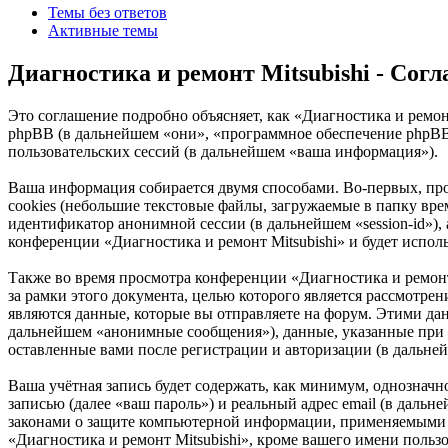
Темы без ответов
Активные темы
Диагностика и ремонт Mitsubishi - Со
Это соглашение подробно объясняет, как «Диагностика и ремонт 
phpBB (в дальнейшем «они», «программное обеспечение phpB
пользовательских сессий (в дальнейшем «ваша информация»).
Ваша информация собирается двумя способами. Во-первых, пр
cookies (небольшие текстовые файлы, загружаемые в папку врем
идентификатор анонимной сессии (в дальнейшем «session-id»),
конференции «Диагностика и ремонт Mitsubishi» и будет испо
Также во время просмотра конференции «Диагностика и ремон
за рамки этого документа, целью которого является рассмот
являются данные, которые вы отправляете на форум. Этими да
дальнейшем «анонимные сообщения»), данные, указанные при р
оставленные вами после регистрации и авторизации (в дальне
Ваша учётная запись будет содержать, как минимум, однознач
записью (далее «ваш пароль») и реальный адрес email (в дальн
законами о защите компьютерной информации, применяемыми в
«Диагностика и ремонт Mitsubishi», кроме вашего имени пользо