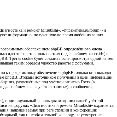
гностика и ремонт Mitsubishi», «https://meks.ru/forum») и
ьзуют информацию, полученную во время любой из ваших
ю программным обеспечением phpBB определённого числа
ько идентификатор пользователя (в дальнейшем «user-id») и
B. Третья cookie будет создана после просмотра одной из тем
повышая таким образом удобство работы с форумами.
ению к программному обеспечению phpBB, однако они выходят
ением phpBB. Вторым источником получения вашей информации
общения, размещённые под учётной записью Гостя (в
в дальнейшем «ваша учётная запись») и сообщения,
»), индивидуальный пароль для входа под вашей учётной
писи на форумах «Диагностика и ремонт Mitsubishi» охраняется
ация, запрашиваемая при регистрации в конференции
бходимой, так и необязательной ко вводу, на усмотрение