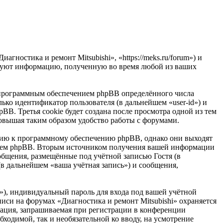
гностика и ремонт Mitsubishi», «https://meks.ru/forum») и
ьзуют информацию, полученную во время любой из ваших
ю программным обеспечением phpBB определённого числа
ько идентификатор пользователя (в дальнейшем «user-id») и
B. Третья cookie будет создана после просмотра одной из тем
повышая таким образом удобство работы с форумами.
ению к программному обеспечению phpBB, однако они выходят
ением phpBB. Вторым источником получения вашей информации
общения, размещённые под учётной записью Гостя (в
в дальнейшем «ваша учётная запись») и сообщения,
»), индивидуальный пароль для входа под вашей учётной
писи на форумах «Диагностика и ремонт Mitsubishi» охраняется
ация, запрашиваемая при регистрации в конференции
бходимой, так и необязательной ко вводу, на усмотрение