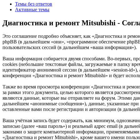
Темы без ответов
Активные темы
Диагностика и ремонт Mitsubishi - Со
Это соглашение подробно объясняет, как «Диагностика и ремонт 
phpBB (в дальнейшем «они», «программное обеспечение phpB
пользовательских сессий (в дальнейшем «ваша информация»).
Ваша информация собирается двумя способами. Во-первых, пр
cookies (небольшие текстовые файлы, загружаемые в папку врем
идентификатор анонимной сессии (в дальнейшем «session-id»),
конференции «Диагностика и ремонт Mitsubishi» и будет испо
Также во время просмотра конференции «Диагностика и ремон
за рамки этого документа, целью которого является рассмот
являются данные, которые вы отправляете на форум. Этими да
дальнейшем «анонимные сообщения»), данные, указанные при р
оставленные вами после регистрации и авторизации (в дальне
Ваша учётная запись будет содержать, как минимум, однознач
записью (далее «ваш пароль») и реальный адрес email (в дальн
законами о защите компьютерной информации, применяемыми в
«Диагностика и ремонт Mitsubishi», кроме вашего имени пользо