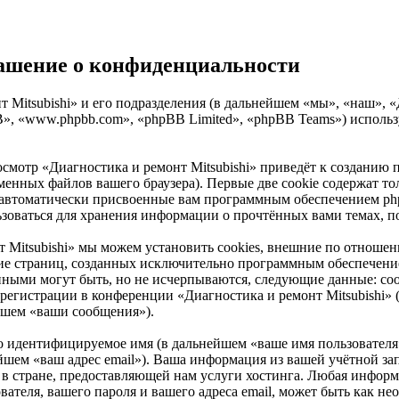
глашение о конфиденциальности
Mitsubishi» и его подразделения (в дальнейшем «мы», «наш», «Диа
B», «www.phpbb.com», «phpBB Limited», «phpBB Teams») испол
осмотр «Диагностика и ремонт Mitsubishi» приведёт к создани
енных файлов вашего браузера). Первые две cookie содержат тол
 автоматически присвоенные вам программным обеспечением phpB
льзоваться для хранения информации о прочтённых вами темах, 
т Mitsubishi» мы можем установить cookies, внешние по отнош
рение страниц, созданных исключительно программным обеспеч
нными могут быть, но не исчерпываются, следующие данные: со
егистрации в конференции «Диагностика и ремонт Mitsubishi» (
йшем «ваши сообщения»).
но идентифицируемое имя (в дальнейшем «ваше имя пользователя
ейшем «ваш адрес email»). Ваша информация из вашей учётной за
 стране, предоставляющей нам услуги хостинга. Любая информ
вателя, вашего пароля и вашего адреса email, может быть как нео