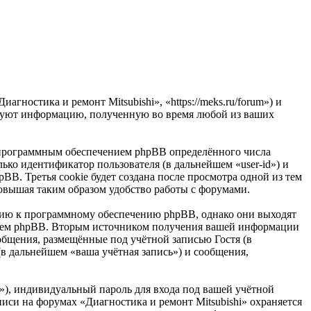
гностика и ремонт Mitsubishi», «https://meks.ru/forum») и
ьзуют информацию, полученную во время любой из ваших
ю программным обеспечением phpBB определённого числа
ько идентификатор пользователя (в дальнейшем «user-id») и
B. Третья cookie будет создана после просмотра одной из тем
повышая таким образом удобство работы с форумами.
ению к программному обеспечению phpBB, однако они выходят
ением phpBB. Вторым источником получения вашей информации
общения, размещённые под учётной записью Гостя (в
в дальнейшем «ваша учётная запись») и сообщения,
»), индивидуальный пароль для входа под вашей учётной
писи на форумах «Диагностика и ремонт Mitsubishi» охраняется