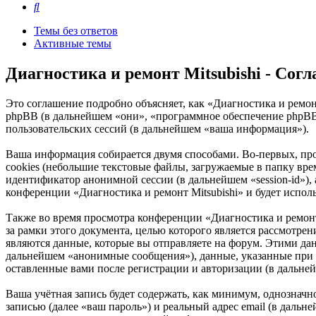
Поиск
Темы без ответов
Активные темы
Диагностика и ремонт Mitsubishi - Со
Это соглашение подробно объясняет, как «Диагностика и ремонт 
phpBB (в дальнейшем «они», «программное обеспечение phpB
пользовательских сессий (в дальнейшем «ваша информация»).
Ваша информация собирается двумя способами. Во-первых, пр
cookies (небольшие текстовые файлы, загружаемые в папку врем
идентификатор анонимной сессии (в дальнейшем «session-id»),
конференции «Диагностика и ремонт Mitsubishi» и будет испо
Также во время просмотра конференции «Диагностика и ремон
за рамки этого документа, целью которого является рассмот
являются данные, которые вы отправляете на форум. Этими да
дальнейшем «анонимные сообщения»), данные, указанные при р
оставленные вами после регистрации и авторизации (в дальне
Ваша учётная запись будет содержать, как минимум, однознач
записью (далее «ваш пароль») и реальный адрес email (в дальн