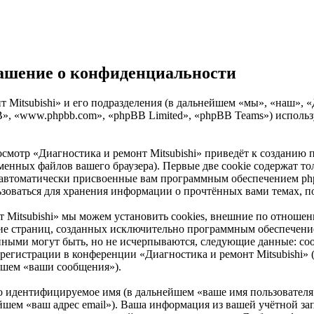
глашение о конфиденциальности
Mitsubishi» и его подразделения (в дальнейшем «мы», «наш», «Диа
B», «www.phpbb.com», «phpBB Limited», «phpBB Teams») испол
осмотр «Диагностика и ремонт Mitsubishi» приведёт к создани
енных файлов вашего браузера). Первые две cookie содержат тол
 автоматически присвоенные вам программным обеспечением phpB
льзоваться для хранения информации о прочтённых вами темах, 
т Mitsubishi» мы можем установить cookies, внешние по отнош
рение страниц, созданных исключительно программным обеспеч
нными могут быть, но не исчерпываются, следующие данные: со
егистрации в конференции «Диагностика и ремонт Mitsubishi» (
йшем «ваши сообщения»).
но идентифицируемое имя (в дальнейшем «ваше имя пользователя
ейшем «ваш адрес email»). Ваша информация из вашей учётной за