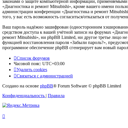
законами о защите компьютерной информации, применяемыми в
«Диагностика и ремонт Mitsubishi», кроме вашего имени пользо
администрации конференции «Диагностика и ремонт Mitsubishi»
того, у вас есть возможность согласиться/отказаться от пол
Ваш пароль надёжно зашифрован (односторонним хэшированием)
средством доступа к вашей учётной записи на форумах «Диагнос
ремонт Mitsubishi», ни phpBB Limited, ни другое третье лицо н
функцией восстановления пароля «Забыли пароль?», предусмот
программное обеспечение phpBB сгенерирует вам новый пароль
Список форумов
Часовой пояс:
UTC+03:00
Удалить cookies
Связаться с администрацией
Создано на основе
phpBB
® Forum Software © phpBB Limited
Конфиденциальность
|
Правила