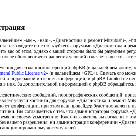
истрация
льнейшем «мы», «наш», «Диагностика и ремонт Mitsubishi», «http
а, не заходите и не пользуйтесь форумами «Диагностика и ремон
ить вас об этом, однако с вашей стороны было бы разумным регу
 после обновления/исправления условий означает ваше согласие
чения для создания конференций phpBB (в дальнейшем «они», 
eral Public License v2
» (в дальнейшем «GPL»). Скачать его мож
ей и поддержкой интернет-конференций, и phpBB Limited не нес
ия в них. За дополнительной информацией о phpBB обращайтесь
клеветнических сообщений, порнографических сообщений, приз
тавляет услуги хостинга для форумов «Диагностика и ремонт Mi
от конференции, при этом ваш провайдер будет поставлен в изв
итики. Вы соглашаетесь с тем, что администраторы форумов «Ди
ремя по своему усмотрению. Как пользователь вы согласны с тем
без вашего разрешения, ни администрация конференции «Диагнос
несанкционированному доступу к ней.