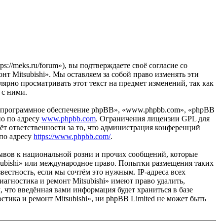
s://meks.ru/forum»), вы подтверждаете своё согласие со
т Mitsubishi». Мы оставляем за собой право изменять эти
лярно просматривать этот текст на предмет изменений, так как
 с ними.
«программное обеспечение phpBB», «www.phpbb.com», «phpBB
но по адресу
www.phpbb.com
. Ограничения лицензии GPL для
ёт ответственности за то, что администрация конференций
 по адресу
https://www.phpbb.com/
.
ывов к национальной розни и прочих сообщений, которые
tsubishi» или международное право. Попытки размещения таких
естность, если мы сочтём это нужным. IP-адреса всех
агностика и ремонт Mitsubishi» имеют право удалить,
, что введённая вами информация будет храниться в базе
тика и ремонт Mitsubishi», ни phpBB Limited не может быть