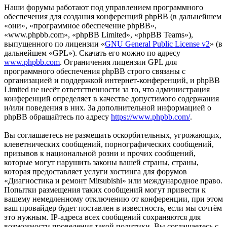
Наши форумы работают под управлением программного
обеспечения для создания конференций phpBB (в дальнейшем
«они», «программное обеспечение phpBB»,
«www.phpbb.com», «phpBB Limited», «phpBB Teams»),
выпущенного по лицензии «
GNU General Public License v2
» (в
дальнейшем «GPL»). Скачать его можно по адресу
www.phpbb.com
. Ограничения лицензии GPL для
программного обеспечения phpBB строго связаны с
организацией и поддержкой интернет-конференций, и phpBB
Limited не несёт ответственности за то, что администрация
конференций определяет в качестве допустимого содержания
и/или поведения в них. За дополнительной информацией о
phpBB обращайтесь по адресу
https://www.phpbb.com/
.
Вы соглашаетесь не размещать оскорбительных, угрожающих,
клеветнических сообщений, порнографических сообщений,
призывов к национальной розни и прочих сообщений,
которые могут нарушить законы вашей страны, страны,
которая предоставляет услуги хостинга для форумов
«Диагностика и ремонт Mitsubishi» или международное право.
Попытки размещения таких сообщений могут привести к
вашему немедленному отключению от конференции, при этом
ваш провайдер будет поставлен в известность, если мы сочтём
это нужным. IP-адреса всех сообщений сохраняются для
возможности проведения такой политики. Вы соглашаетесь с