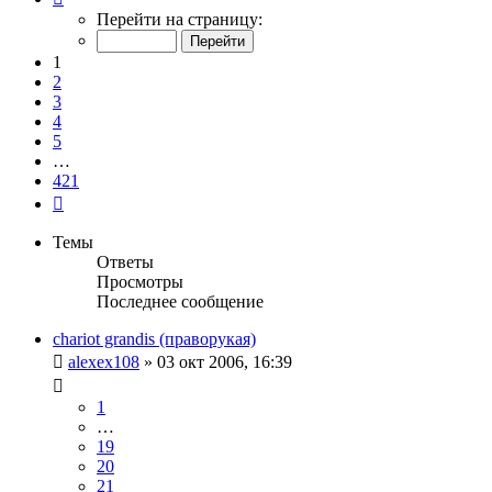
1
Перейти на страницу:
из
421
1
2
3
4
5
…
421
След.
Темы
Ответы
Просмотры
Последнее сообщение
chariot grandis (праворукая)
alexex108
»
03 окт 2006, 16:39
1
…
19
20
21