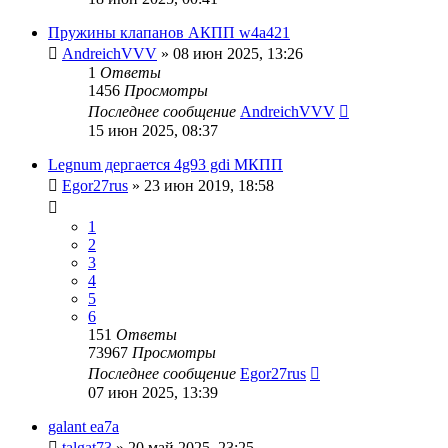
Пружины клапанов АКПП w4a421
AndreichVVV
»
08 июн 2025, 13:26
1
Ответы
1456
Просмотры
Последнее сообщение
AndreichVVV
15 июн 2025, 08:37
Legnum дергается 4g93 gdi МКПП
Egor27rus
»
23 июн 2019, 18:58
1
2
3
4
5
6
151
Ответы
73967
Просмотры
Последнее сообщение
Egor27rus
07 июн 2025, 13:39
galant ea7a
talgat73
»
20 май 2025, 23:25