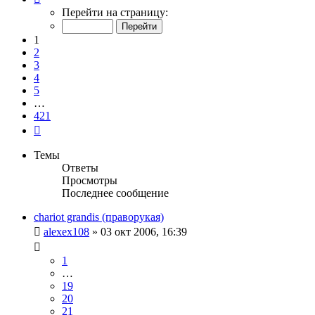
1
Перейти на страницу:
из
421
1
2
3
4
5
…
421
След.
Темы
Ответы
Просмотры
Последнее сообщение
chariot grandis (праворукая)
alexex108
»
03 окт 2006, 16:39
1
…
19
20
21