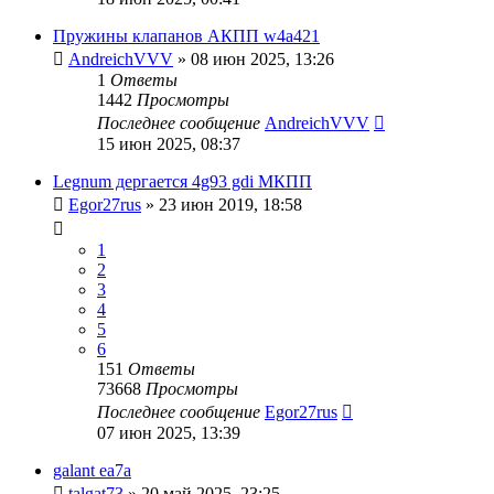
Пружины клапанов АКПП w4a421
AndreichVVV
»
08 июн 2025, 13:26
1
Ответы
1442
Просмотры
Последнее сообщение
AndreichVVV
15 июн 2025, 08:37
Legnum дергается 4g93 gdi МКПП
Egor27rus
»
23 июн 2019, 18:58
1
2
3
4
5
6
151
Ответы
73668
Просмотры
Последнее сообщение
Egor27rus
07 июн 2025, 13:39
galant ea7a
talgat73
»
20 май 2025, 23:25