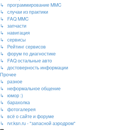
↳ программирование MMC
↳ случаи из практики
↳ FAQ MMC
↳ запчасти
↳ навигация
↳ сервисы
↳ Рейтинг сервисов
↳ форум по диагностике
↳ FAQ остальные авто
↳ достоверность информации
Прочее
↳ разное
↳ неформальное общение
↳ юмор :)
↳ барахолка
↳ фотогалерея
↳ всё о сайте и форуме
↳ rvr.ksn.ru - "запасной аэродром"