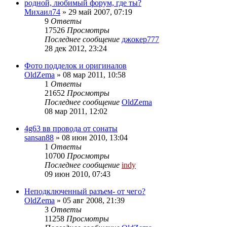
родной, любимый форум, где ты?
Михаил74
»
29 май 2007, 07:19
9
Ответы
17526
Просмотры
Последнее сообщение
джокер777
28 дек 2012, 23:24
Фото подделок и оригиналов
OldZema
»
08 мар 2011, 10:58
1
Ответы
21652
Просмотры
Последнее сообщение
OldZema
08 мар 2011, 12:02
4g63 вв провода от сонаты
sansan88
»
08 июн 2010, 13:04
1
Ответы
10700
Просмотры
Последнее сообщение
indy
09 июн 2010, 07:43
Неподключенный разъем- от чего?
OldZema
»
05 авг 2008, 21:39
3
Ответы
11258
Просмотры