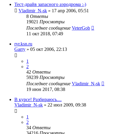
Тест-драйв запасного аэродрома :-)
Vladimir_N-sk
»
17 апр 2006, 05:51
8
Ответы
19021
Просмотры
Последнее сообщение
VeterGob
11 окт 2018, 07:49
rvr.ksn.ru
Garry
»
05 окт 2006, 22:13
1
2
42
Ответы
59239
Просмотры
Последнее сообщение
Vladimir_N-sk
19 июн 2017, 08:38
В курсе! Разбираюсь....
Vladimir_N-sk
»
22 июл 2009, 09:38
1
2
34
Ответы
34216
Просмотры