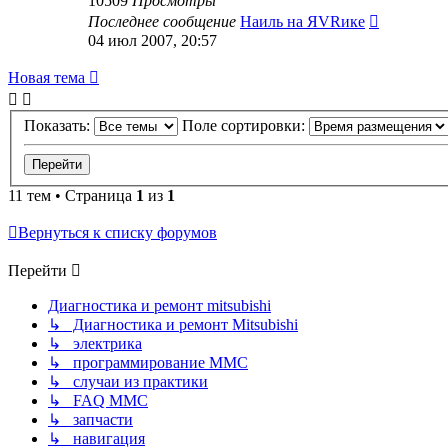
10509
Просмотры
Последнее сообщение
Наиль на ЯVRике
04 июл 2007, 20:57
Новая тема
Показать:
Поле сортировки:
11 тем • Страница
1
из
1
Вернуться к списку форумов
Перейти
Диагностика и ремонт mitsubishi
↳ Диагностика и ремонт Mitsubishi
↳ электрика
↳ программирование MMC
↳ случаи из практики
↳ FAQ MMC
↳ запчасти
↳ навигация