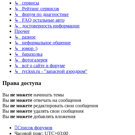
↳ сервисы
↳ Рейтинг сервисов
↳ форум по диагностике
↳ FAQ остальные авто
↳ достоверность информации
Прочее
↳ разное
↳ неформальное общение
↳ юмор :)
↳ барахолка
↳ фотогалерея
↳ всё о сайте и форуме
↳ rvr.ksn.ru - "запасной аэродром"
Права доступа
Вы
не можете
начинать темы
Вы
не можете
отвечать на сообщения
Вы
не можете
редактировать свои сообщения
Вы
не можете
удалять свои сообщения
Вы
не можете
добавлять вложения
Список форумов
Часовой пояс:
UTC+03:00