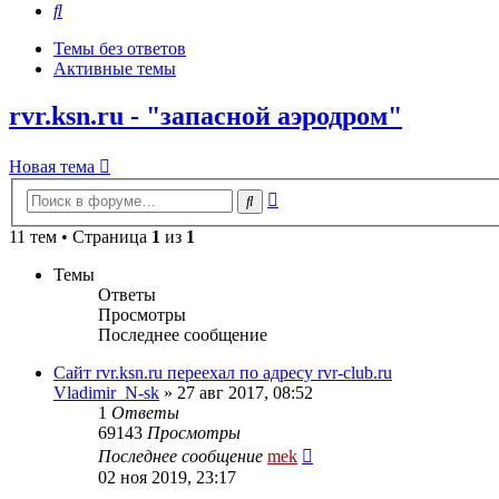
Поиск
Темы без ответов
Активные темы
rvr.ksn.ru - "запасной аэродром"
Новая тема
Расширенный
Поиск
поиск
11 тем • Страница
1
из
1
Темы
Ответы
Просмотры
Последнее сообщение
Сайт rvr.ksn.ru переехал по адресу rvr-club.ru
Vladimir_N-sk
»
27 авг 2017, 08:52
1
Ответы
69143
Просмотры
Последнее сообщение
mek
02 ноя 2019, 23:17