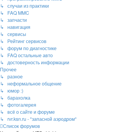
↳ случаи из практики
↳ FAQ MMC
↳ запчасти
↳ навигация
↳ сервисы
↳ Рейтинг сервисов
↳ форум по диагностике
↳ FAQ остальные авто
↳ достоверность информации
Прочее
↳ разное
↳ неформальное общение
↳ юмор :)
↳ барахолка
↳ фотогалерея
↳ всё о сайте и форуме
↳ rvr.ksn.ru - "запасной аэродром"
Список форумов