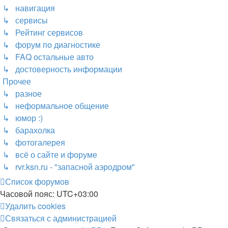
↳ навигация
↳ сервисы
↳ Рейтинг сервисов
↳ форум по диагностике
↳ FAQ остальные авто
↳ достоверность информации
Прочее
↳ разное
↳ неформальное общение
↳ юмор :)
↳ барахолка
↳ фотогалерея
↳ всё о сайте и форуме
↳ rvr.ksn.ru - "запасной аэродром"
Список форумов
Часовой пояс:
UTC+03:00
Удалить cookies
Связаться с администрацией