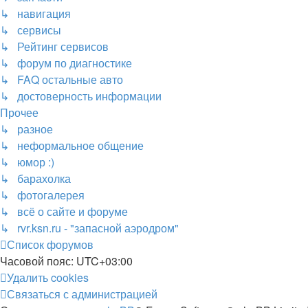
↳ навигация
↳ сервисы
↳ Рейтинг сервисов
↳ форум по диагностике
↳ FAQ остальные авто
↳ достоверность информации
Прочее
↳ разное
↳ неформальное общение
↳ юмор :)
↳ барахолка
↳ фотогалерея
↳ всё о сайте и форуме
↳ rvr.ksn.ru - "запасной аэродром"
Список форумов
Часовой пояс:
UTC+03:00
Удалить cookies
Связаться с администрацией