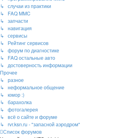
↳ случаи из практики
↳ FAQ MMC
↳ запчасти
↳ навигация
↳ сервисы
↳ Рейтинг сервисов
↳ форум по диагностике
↳ FAQ остальные авто
↳ достоверность информации
Прочее
↳ разное
↳ неформальное общение
↳ юмор :)
↳ барахолка
↳ фотогалерея
↳ всё о сайте и форуме
↳ rvr.ksn.ru - "запасной аэродром"
Список форумов