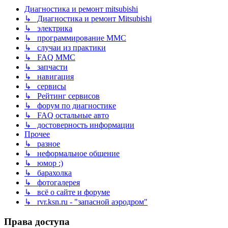
Диагностика и ремонт mitsubishi
↳ Диагностика и ремонт Mitsubishi
↳ электрика
↳ программирование MMC
↳ случаи из практики
↳ FAQ MMC
↳ запчасти
↳ навигация
↳ сервисы
↳ Рейтинг сервисов
↳ форум по диагностике
↳ FAQ остальные авто
↳ достоверность информации
Прочее
↳ разное
↳ неформальное общение
↳ юмор :)
↳ барахолка
↳ фотогалерея
↳ всё о сайте и форуме
↳ rvr.ksn.ru - "запасной аэродром"
Права доступа