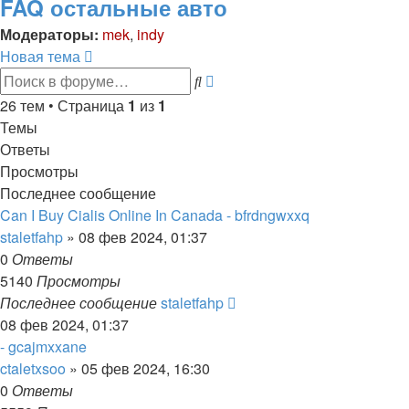
FAQ остальные авто
Модераторы:
mek
,
indy
Новая тема
Расширенный
Поиск
поиск
26 тем • Страница
1
из
1
Темы
Ответы
Просмотры
Последнее сообщение
Can I Buy Cialis Online In Canada - bfrdngwxxq
staletfahp
»
08 фев 2024, 01:37
0
Ответы
5140
Просмотры
Последнее сообщение
staletfahp
08 фев 2024, 01:37
- gcajmxxane
ctaletxsoo
»
05 фев 2024, 16:30
0
Ответы