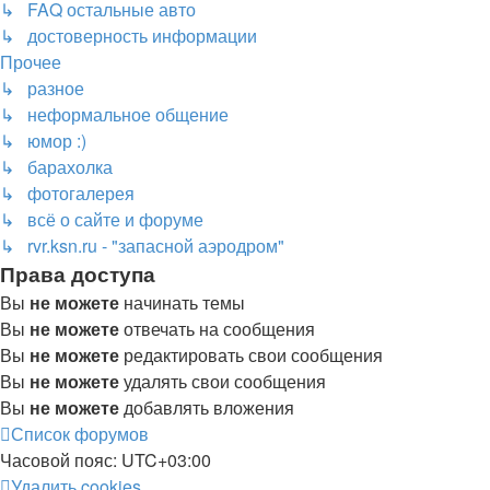
↳ FAQ остальные авто
↳ достоверность информации
Прочее
↳ разное
↳ неформальное общение
↳ юмор :)
↳ барахолка
↳ фотогалерея
↳ всё о сайте и форуме
↳ rvr.ksn.ru - "запасной аэродром"
Права доступа
Вы
не можете
начинать темы
Вы
не можете
отвечать на сообщения
Вы
не можете
редактировать свои сообщения
Вы
не можете
удалять свои сообщения
Вы
не можете
добавлять вложения
Список форумов
Часовой пояс:
UTC+03:00
Удалить cookies