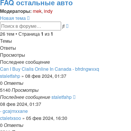
FAQ остальные авто
Модераторы:
mek
,
indy
Новая тема
Расширенный
Поиск
поиск
26 тем • Страница
1
из
1
Темы
Ответы
Просмотры
Последнее сообщение
Can I Buy Cialis Online In Canada - bfrdngwxxq
staletfahp
»
08 фев 2024, 01:37
0
Ответы
5140
Просмотры
Последнее сообщение
staletfahp
08 фев 2024, 01:37
- gcajmxxane
ctaletxsoo
»
05 фев 2024, 16:30
0
Ответы