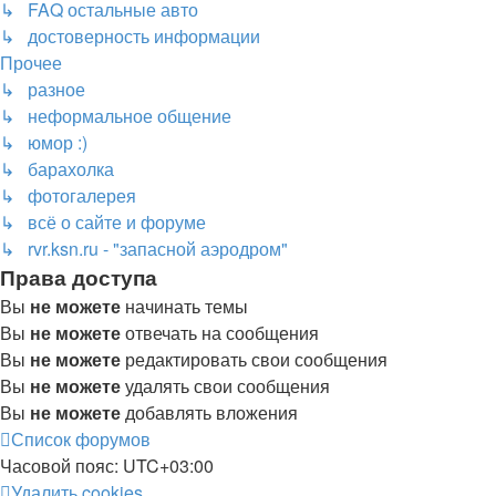
↳ FAQ остальные авто
↳ достоверность информации
Прочее
↳ разное
↳ неформальное общение
↳ юмор :)
↳ барахолка
↳ фотогалерея
↳ всё о сайте и форуме
↳ rvr.ksn.ru - "запасной аэродром"
Права доступа
Вы
не можете
начинать темы
Вы
не можете
отвечать на сообщения
Вы
не можете
редактировать свои сообщения
Вы
не можете
удалять свои сообщения
Вы
не можете
добавлять вложения
Список форумов
Часовой пояс:
UTC+03:00
Удалить cookies