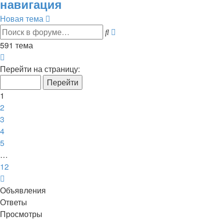
навигация
Новая тема
Расширенный
Поиск
поиск
591 тема
Страница
1
Перейти на страницу:
из
12
1
2
3
4
5
…
12
След.
Объявления
Ответы
Просмотры