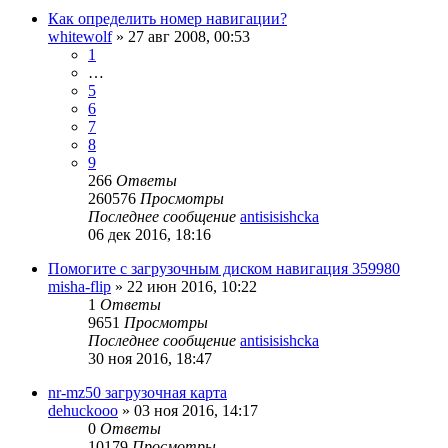
Как определить номер навигации?
whitewolf
»
27 авг 2008, 00:53
1
…
5
6
7
8
9
266
Ответы
260576
Просмотры
Последнее сообщение
antisisishcka
06 дек 2016, 18:16
Помогите с загрузочным диском навигация 359980
misha-flip
»
22 июн 2016, 10:22
1
Ответы
9651
Просмотры
Последнее сообщение
antisisishcka
30 ноя 2016, 18:47
nr-mz50 загрузочная карта
dehuckooo
»
03 ноя 2016, 14:17
0
Ответы
10179
Просмотры