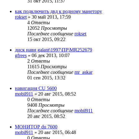
31 окт 2015, 11:37
как подключить двд к родному манетору
rokset
»
30 май 2013, 17:59
4
Ответы
12052
Просмотры
Последнее сообщение
rokset
15 окт 2015, 09:22
диск нави galant\1997\ПР\MR252679
gfrees
»
06 дек 2013, 10:07
2
Ответы
11615
Просмотры
Последнее сообщение
mr_askar
01 сен 2015, 13:32
навигация CU 5600
mobil911
»
20 авг 2015, 08:52
0
Ответы
9408
Просмотры
Последнее сообщение
mobil911
20 авг 2015, 08:52
МОНИТОР du 7600
mobil911
»
20 авг 2015, 06:48
0
Ответы