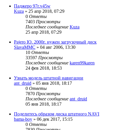
Паджеро 97г.v45w
Kuza
»
25 апр 2018, 07:29
0
Ответы
7403
Просмотры
Последнее сообщение
Kuza
25 апр 2018, 07:29
Pajero IO. 2000г. нужен загрузочный диск
SlavaMMC
»
04 авг 2006, 13:30
10
Ответы
33597
Просмотры
Последнее сообщение
karen99karen
24 фев 2018, 18:53
Узнать модель штатной навигации
ant_druid
»
05 янв 2018, 18:17
0
Ответы
7870
Просмотры
Последнее сообщение
ant_druid
05 янв 2018, 18:17
Поделитесь образом диска штатного NAVI
bama-boy
»
06 дек 2017, 15:15
0
Ответы
7830
Просмотры