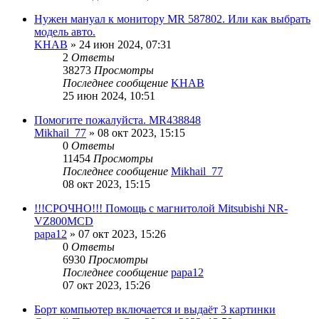
Нужен мануал к монитору MR 587802. Или как выбрать
модель авто.
KHAB
»
24 июн 2024, 07:31
2
Ответы
38273
Просмотры
Последнее сообщение
KHAB
25 июн 2024, 10:51
Помогите пожалуйста. MR438848
Mikhail_77
»
08 окт 2023, 15:15
0
Ответы
11454
Просмотры
Последнее сообщение
Mikhail_77
08 окт 2023, 15:15
!!!СРОЧНО!!! Помощь с магнитолой Mitsubishi NR-
VZ800MCD
papa12
»
07 окт 2023, 15:26
0
Ответы
6930
Просмотры
Последнее сообщение
papa12
07 окт 2023, 15:26
Борт компьютер включается и выдаёт 3 картинки