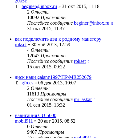
2005г.
beginer@inbox.ru
»
31 окт 2015, 11:18
2
Ответы
10092
Просмотры
Последнее сообщение
beginer@inbox.ru
31 окт 2015, 11:37
как подключить двд к родному манетору
rokset
»
30 май 2013, 17:59
4
Ответы
12047
Просмотры
Последнее сообщение
rokset
15 окт 2015, 09:22
диск нави galant\1997\ПР\MR252679
gfrees
»
06 дек 2013, 10:07
2
Ответы
11613
Просмотры
Последнее сообщение
mr_askar
01 сен 2015, 13:32
навигация CU 5600
mobil911
»
20 авг 2015, 08:52
0
Ответы
9407
Просмотры
Последнее сообщение
mobil911