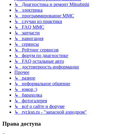
↳ Диагностика и ремонт Mitsubishi
↳ электрика
↳ программирование MMC
↳ случаи из практики
↳ FAQ MMC
↳ запчасти
↳ навигация
↳ сервисы
↳ Рейтинг сервисов
↳ форум по диагностике
↳ FAQ остальные авто
↳ достоверность информации
Прочее
↳ разное
↳ неформальное общение
↳ юмор :)
↳ барахолка
↳ фотогалерея
↳ всё о сайте и форуме
↳ rvr.ksn.ru - "запасной аэродром"
Права доступа