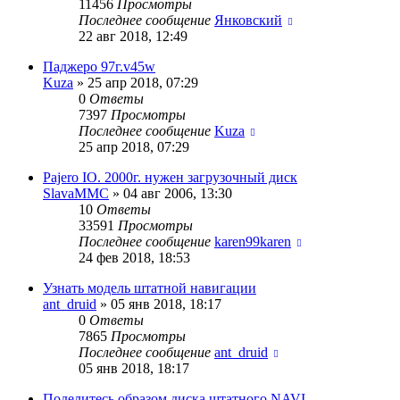
11456
Просмотры
Последнее сообщение
Янковский
22 авг 2018, 12:49
Паджеро 97г.v45w
Kuza
»
25 апр 2018, 07:29
0
Ответы
7397
Просмотры
Последнее сообщение
Kuza
25 апр 2018, 07:29
Pajero IO. 2000г. нужен загрузочный диск
SlavaMMC
»
04 авг 2006, 13:30
10
Ответы
33591
Просмотры
Последнее сообщение
karen99karen
24 фев 2018, 18:53
Узнать модель штатной навигации
ant_druid
»
05 янв 2018, 18:17
0
Ответы
7865
Просмотры
Последнее сообщение
ant_druid
05 янв 2018, 18:17
Поделитесь образом диска штатного NAVI