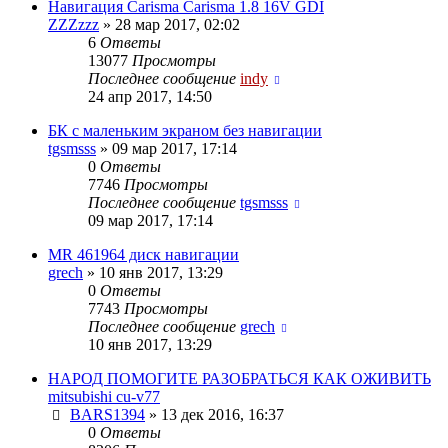
Навигация Carisma Carisma 1.8 16V GDI
ZZZzzz
»
28 мар 2017, 02:02
6
Ответы
13077
Просмотры
Последнее сообщение
indy
24 апр 2017, 14:50
БК с маленьким экраном без навигации
tgsmsss
»
09 мар 2017, 17:14
0
Ответы
7746
Просмотры
Последнее сообщение
tgsmsss
09 мар 2017, 17:14
MR 461964 диск навигации
grech
»
10 янв 2017, 13:29
0
Ответы
7743
Просмотры
Последнее сообщение
grech
10 янв 2017, 13:29
НАРОД ПОМОГИТЕ РАЗОБРАТЬСЯ КАК ОЖИВИТЬ
mitsubishi cu-v77
BARS1394
»
13 дек 2016, 16:37
0
Ответы