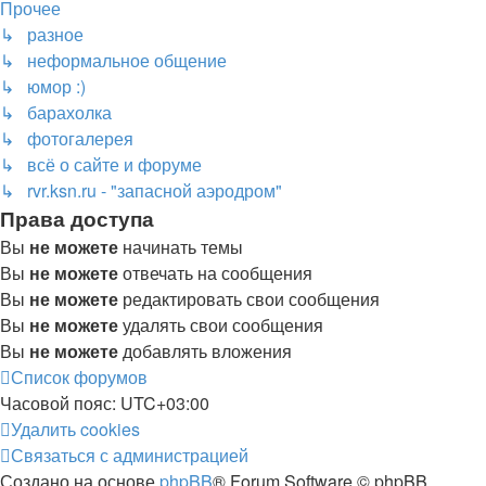
Прочее
↳ разное
↳ неформальное общение
↳ юмор :)
↳ барахолка
↳ фотогалерея
↳ всё о сайте и форуме
↳ rvr.ksn.ru - "запасной аэродром"
Права доступа
Вы
не можете
начинать темы
Вы
не можете
отвечать на сообщения
Вы
не можете
редактировать свои сообщения
Вы
не можете
удалять свои сообщения
Вы
не можете
добавлять вложения
Список форумов
Часовой пояс:
UTC+03:00
Удалить cookies
Связаться с администрацией
Создано на основе
phpBB
® Forum Software © phpBB