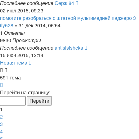
Последнее сообщение
Серж 84
02 июл 2015, 09:33
помогите разобраться с штатной мультимедией паджеро 3
ily528
»
31 дек 2014, 06:54
1
Ответы
9830
Просмотры
Последнее сообщение
antisisishcka
15 июн 2015, 12:14
Новая тема
591 тема
Страница
1
Перейти на страницу:
из
12
1
2
3
4
5