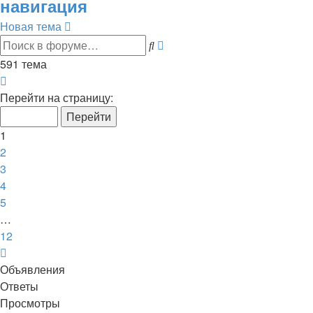
навигация
Новая тема
Расширенный
Поиск
поиск
591 тема
Страница
1
Перейти на страницу:
из
12
1
2
3
4
5
…
12
След.
Объявления
Ответы
Просмотры