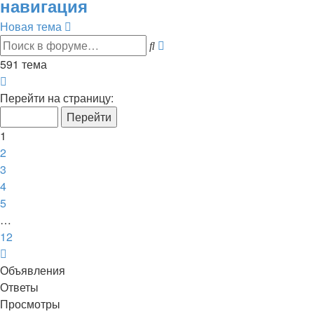
навигация
Новая тема
Расширенный
Поиск
поиск
591 тема
Страница
1
Перейти на страницу:
из
12
1
2
3
4
5
…
12
След.
Объявления
Ответы
Просмотры