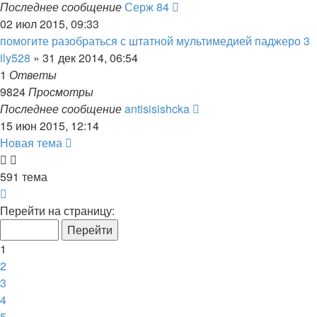
Последнее сообщение
Серж 84
02 июл 2015, 09:33
помогите разобраться с штатной мультимедией паджеро 3
ily528
»
31 дек 2014, 06:54
1
Ответы
9824
Просмотры
Последнее сообщение
antisisishcka
15 июн 2015, 12:14
Новая тема
591 тема
Страница
1
Перейти на страницу:
из
12
1
2
3
4
5