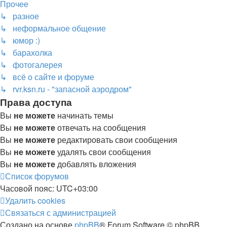
Прочее
↳ разное
↳ неформальное общение
↳ юмор :)
↳ барахолка
↳ фотогалерея
↳ всё о сайте и форуме
↳ rvr.ksn.ru - "запасной аэродром"
Права доступа
Вы
не можете
начинать темы
Вы
не можете
отвечать на сообщения
Вы
не можете
редактировать свои сообщения
Вы
не можете
удалять свои сообщения
Вы
не можете
добавлять вложения
Список форумов
Часовой пояс:
UTC+03:00
Удалить cookies
Связаться с администрацией
Создано на основе
phpBB
® Forum Software © phpBB