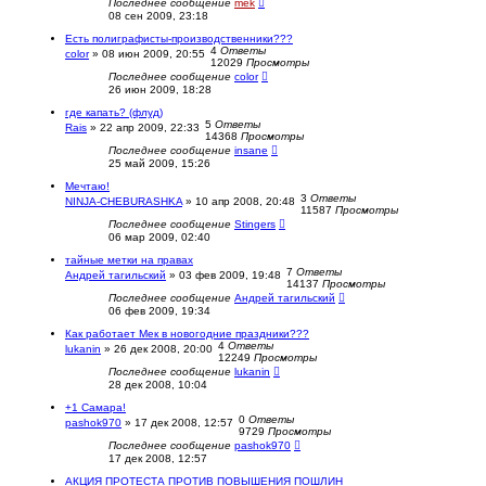
Последнее сообщение
mek
08 сен 2009, 23:18
Есть полиграфисты-производственники???
4
Ответы
color
»
08 июн 2009, 20:55
12029
Просмотры
Последнее сообщение
color
26 июн 2009, 18:28
где капать? (флуд)
5
Ответы
Rais
»
22 апр 2009, 22:33
14368
Просмотры
Последнее сообщение
insane
25 май 2009, 15:26
Мечтаю!
3
Ответы
NINJA-CHEBURASHKA
»
10 апр 2008, 20:48
11587
Просмотры
Последнее сообщение
Stingers
06 мар 2009, 02:40
тайные метки на правах
7
Ответы
Андрей тагильский
»
03 фев 2009, 19:48
14137
Просмотры
Последнее сообщение
Андрей тагильский
06 фев 2009, 19:34
Как работает Мек в новогодние праздники???
4
Ответы
lukanin
»
26 дек 2008, 20:00
12249
Просмотры
Последнее сообщение
lukanin
28 дек 2008, 10:04
+1 Самара!
0
Ответы
pashok970
»
17 дек 2008, 12:57
9729
Просмотры
Последнее сообщение
pashok970
17 дек 2008, 12:57
АКЦИЯ ПРОТЕСТА ПРОТИВ ПОВЫШЕНИЯ ПОШЛИН