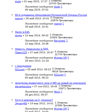
2
Ответы
dude
»
01 мар 2015, 17:27
10743
Просмотры
Последнее сообщение
dude
06 мар 2015, 07:01
96-я годовщина образования Пограничной Охраны России
0
Ответы
magnit
»
28 май 2014, 10:41
10978
Просмотры
Последнее сообщение
magnit
28 май 2014, 10:41
Налог в Екб.
1
Ответы
sergio
»
12 мар 2014, 09:42
10363
Просмотры
Последнее сообщение
Виталик1
12 мар 2014, 16:38
Новость. Изменение в ПДД.
5
Ответы
Павел125
»
27 май 2013, 16:47
11776
Просмотры
Последнее сообщение
Игорян VR
28 июл 2013, 21:19
с праздником
0
Ответы
f111uzm
»
05 май 2013, 08:23
9618
Просмотры
Последнее сообщение
f111uzm
05 май 2013, 08:23
переделка праворукого гала 4 WD на левый на оригинале
1
Ответы
alexshbezdna
»
27 ноя 2012, 19:45
10671
Просмотры
Последнее сообщение
Neos
28 дек 2012, 06:57
Хочу 4 шпильки на 5, реально?
1
Ответы
Эдуард86
»
14 мар 2012, 14:01
11598
Просмотры
Последнее сообщение
Игорян VR
07 май 2012, 15:04