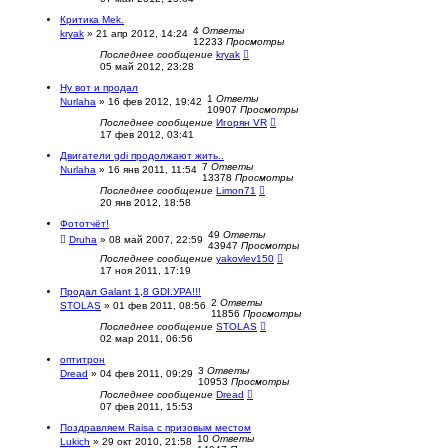
Критика Mek.
4
Ответы
kryak
»
21 апр 2012, 14:24
12233
Просмотры
Последнее сообщение
kryak
05 май 2012, 23:28
Ну вот и продал
1
Ответы
Nurlaha
»
16 фев 2012, 19:42
10907
Просмотры
Последнее сообщение
Игорян VR
17 фев 2012, 03:41
Двигатели gdi продолжают жить..
7
Ответы
Nurlaha
»
16 янв 2011, 11:54
13378
Просмотры
Последнее сообщение
Limon71
20 янв 2012, 18:58
Фототчёт!
49
Ответы
Druha
»
08 май 2007, 22:59
43947
Просмотры
Последнее сообщение
yakovlev150
17 ноя 2011, 17:19
Продал Galant 1,8 GDI.УРА!!!
2
Ответы
STOLAS
»
01 фев 2011, 08:56
11856
Просмотры
Последнее сообщение
STOLAS
02 мар 2011, 06:56
оптитрон
3
Ответы
Dread
»
04 фев 2011, 09:29
10953
Просмотры
Последнее сообщение
Dread
07 фев 2011, 15:53
Поздравляем Raisa c призовым местом
10
Ответы
Lukich
»
29 окт 2010, 21:58