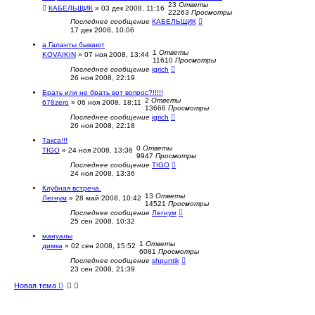
23
Ответы
КАБЕЛЬЩИК
»
03 дек 2008, 11:16
22263
Просмотры
Последнее сообщение
КАБЕЛЬЩИК
17 дек 2008, 10:06
а Галанты бывают
1
Ответы
KOVAIKIN
»
07 ноя 2008, 13:44
11610
Просмотры
Последнее сообщение
igrich
26 ноя 2008, 22:19
Брать или не брать вот вопрос?!!!!!
2
Ответы
678zero
»
06 ноя 2008, 18:11
13666
Просмотры
Последнее сообщение
igrich
26 ноя 2008, 22:18
Такса!!!
0
Ответы
TIGO
»
24 ноя 2008, 13:36
9947
Просмотры
Последнее сообщение
TIGO
24 ноя 2008, 13:36
Клубная встреча.
13
Ответы
Легнум
»
28 май 2008, 10:42
14521
Просмотры
Последнее сообщение
Легнум
25 сен 2008, 10:32
мануалы
1
Ответы
димка
»
02 сен 2008, 15:52
6081
Просмотры
Последнее сообщение
shpuntik
23 сен 2008, 21:39
Новая тема