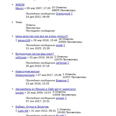
п
ЖЖОМ
о
10
Ответы
Maxon
»
06 апр 2007, 17:26
и
48805
Просмотры
с
Последнее сообщение
Очередной
к
24 дек 2021, 09:09
Темы
Ответы
Просмотры
Последнее сообщение
Цена качество или все же очень дорого?!
18
Ответы
alexex108
»
29 апр 2018, 15:48
43593
Просмотры
Последнее сообщение
reimik
21 сен 2025, 15:28
Водородная чистка ваш опыт?
2
Ответы
nikTomsk
»
23 дек 2019, 08:30
11878
Просмотры
Последнее сообщение
nikTomsk
26 дек 2019, 07:19
Новогодняя версия
1
Ответы
thisissupermario
»
07 янв 2017, 15:48
12257
Просмотры
Последнее сообщение
Вавилов
23 авг 2018, 15:33
Автомобили из Японии и США могут запретить!
4
Ответы
tugarin
»
20 мар 2009, 23:07
13008
Просмотры
Последнее сообщение
tugarin
07 сен 2017, 22:51
Байкал. Отдых в Энхалуке
1
Ответы
Lady G8
»
21 июл 2012, 08:31
16166
Просмотры
Последнее сообщение
Rozeff