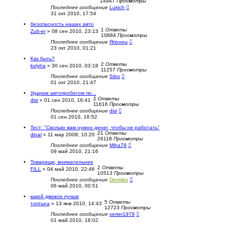
14947
Просмотры
Последнее сообщение
Lukich
31 окт 2010, 17:54
безопасность наших авто
1
Ответы
Zub-er
»
08 сен 2010, 23:13
10884
Просмотры
Последнее сообщение
Японец
23 окт 2010, 01:21
Как быть?
2
Ответы
kolyha
»
30 сен 2010, 03:18
11257
Просмотры
Последнее сообщение
Sibo
01 окт 2010, 21:47
Ударим автопробегом по...
2
Ответы
disi
»
01 сен 2010, 16:41
11616
Просмотры
Последнее сообщение
disi
01 сен 2010, 16:52
Тест: "Сколько вам нужно денег, чтобы не работать"
21
Ответы
dinal
»
11 мар 2008, 10:20
26118
Просмотры
Последнее сообщение
Miha78
09 май 2010, 21:16
Товарищи, внимательнее
2
Ответы
FILL
»
04 май 2010, 22:46
10513
Просмотры
Последнее сообщение
Denkiko
06 май 2010, 00:51
какой движок лучше
5
Ответы
топтыга
»
13 янв 2010, 14:43
12723
Просмотры
Последнее сообщение
verter1978
01 май 2010, 18:02