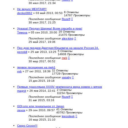
30 июл 2017, 21:34
Не верьте МЕНТАМ!!!
8
Ответы
denko0862
»
03 май 2013, 00:53
14767
Просмотры
Последнее сообщение
Rozeff
30 июл 2017, 21:25
Ураааа! Продал Шарика! Всем спасибо и пока!
16
Ответы
Тимоха
»
05 сен 2010, 20:00
21470
Просмотры
Последнее сообщение
alex-king
25 май 2017, 19:36
Про дом предков Дмитрия Юрьевича на канале Россия 24.
5
Ответы
pennkill
»
25 авг 2013, 13:25
14608
Просмотры
Последнее сообщение
mek
30 мар 2017, 00:52
первое посещение на mek1
11
Ответы
vvb
»
27 окт 2011, 18:39
17729
Просмотры
Последнее сообщение
vasaby
15 дек 2015, 19:18
Прямые трансляции XXXlV чемпионата мира хоккею с мячом
2
Ответы
magnit
»
26 янв 2014, 22:41
11154
Просмотры
Последнее сообщение
Rozeff
31 авг 2015, 03:16
GDI-зло или гениальное от Japan
41
Ответы
ленок
»
29 сен 2010, 09:57
40782
Просмотры
Последнее сообщение
leeooleek
16 мар 2015, 21:10
Скоро Сезон!!!