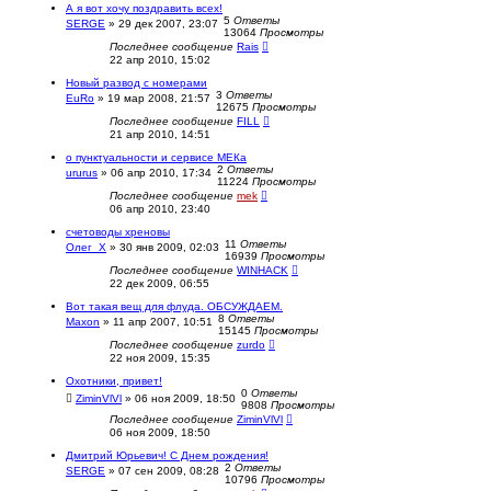
А я вот хочу поздравить всех!
5
Ответы
SERGE
»
29 дек 2007, 23:07
13064
Просмотры
Последнее сообщение
Rais
22 апр 2010, 15:02
Новый развод с номерами
3
Ответы
EuRo
»
19 мар 2008, 21:57
12675
Просмотры
Последнее сообщение
FILL
21 апр 2010, 14:51
о пунктуальности и сервисе МЕКа
2
Ответы
ururus
»
06 апр 2010, 17:34
11224
Просмотры
Последнее сообщение
mek
06 апр 2010, 23:40
счетоводы хреновы
11
Ответы
Олег_Х
»
30 янв 2009, 02:03
16939
Просмотры
Последнее сообщение
WINHACK
22 дек 2009, 06:55
Вот такая вещ для флуда. ОБСУЖДАЕМ.
8
Ответы
Maxon
»
11 апр 2007, 10:51
15145
Просмотры
Последнее сообщение
zurdo
22 ноя 2009, 15:35
Охотники, привет!
0
Ответы
ZiminVlVl
»
06 ноя 2009, 18:50
9808
Просмотры
Последнее сообщение
ZiminVlVl
06 ноя 2009, 18:50
Дмитрий Юрьевич! С Днем рождения!
2
Ответы
SERGE
»
07 сен 2009, 08:28
10796
Просмотры