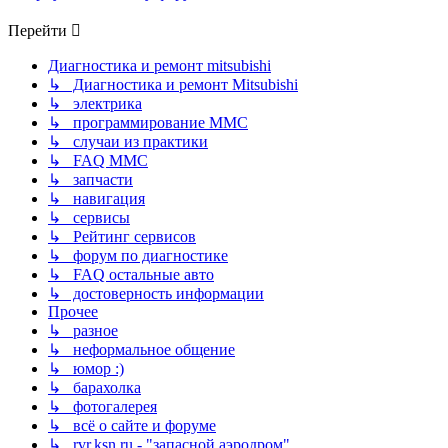
Перейти
Диагностика и ремонт mitsubishi
↳ Диагностика и ремонт Mitsubishi
↳ электрика
↳ программирование MMC
↳ случаи из практики
↳ FAQ MMC
↳ запчасти
↳ навигация
↳ сервисы
↳ Рейтинг сервисов
↳ форум по диагностике
↳ FAQ остальные авто
↳ достоверность информации
Прочее
↳ разное
↳ неформальное общение
↳ юмор :)
↳ барахолка
↳ фотогалерея
↳ всё о сайте и форуме
↳ rvr.ksn.ru - "запасной аэродром"