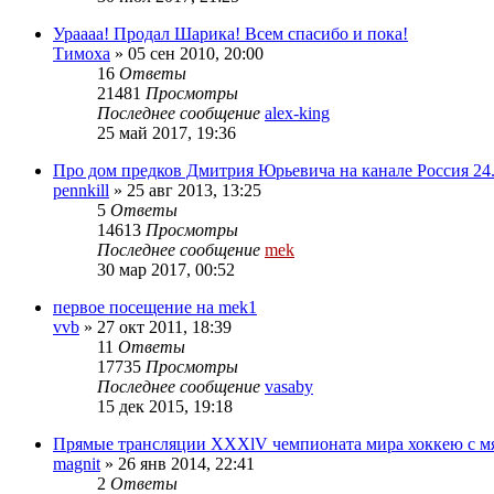
Ураааа! Продал Шарика! Всем спасибо и пока!
Тимоха
»
05 сен 2010, 20:00
16
Ответы
21481
Просмотры
Последнее сообщение
alex-king
25 май 2017, 19:36
Про дом предков Дмитрия Юрьевича на канале Россия 24
pennkill
»
25 авг 2013, 13:25
5
Ответы
14613
Просмотры
Последнее сообщение
mek
30 мар 2017, 00:52
первое посещение на mek1
vvb
»
27 окт 2011, 18:39
11
Ответы
17735
Просмотры
Последнее сообщение
vasaby
15 дек 2015, 19:18
Прямые трансляции XXXlV чемпионата мира хоккею с м
magnit
»
26 янв 2014, 22:41
2
Ответы