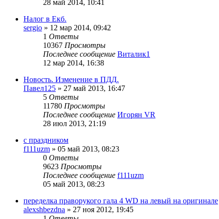
28 май 2014, 10:41
Налог в Екб.
sergio
»
12 мар 2014, 09:42
1
Ответы
10367
Просмотры
Последнее сообщение
Виталик1
12 мар 2014, 16:38
Новость. Изменение в ПДД.
Павел125
»
27 май 2013, 16:47
5
Ответы
11780
Просмотры
Последнее сообщение
Игорян VR
28 июл 2013, 21:19
с праздником
f111uzm
»
05 май 2013, 08:23
0
Ответы
9623
Просмотры
Последнее сообщение
f111uzm
05 май 2013, 08:23
переделка праворукого гала 4 WD на левый на оригинале
alexshbezdna
»
27 ноя 2012, 19:45
1
Ответы