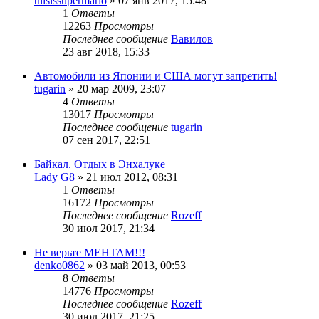
thisissupermario
»
07 янв 2017, 15:48
1
Ответы
12263
Просмотры
Последнее сообщение
Вавилов
23 авг 2018, 15:33
Автомобили из Японии и США могут запретить!
tugarin
»
20 мар 2009, 23:07
4
Ответы
13017
Просмотры
Последнее сообщение
tugarin
07 сен 2017, 22:51
Байкал. Отдых в Энхалуке
Lady G8
»
21 июл 2012, 08:31
1
Ответы
16172
Просмотры
Последнее сообщение
Rozeff
30 июл 2017, 21:34
Не верьте МЕНТАМ!!!
denko0862
»
03 май 2013, 00:53
8
Ответы
14776
Просмотры
Последнее сообщение
Rozeff
30 июл 2017, 21:25