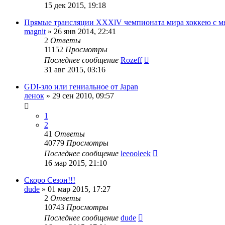
15 дек 2015, 19:18
Прямые трансляции XXXlV чемпионата мира хоккею с м
magnit
»
26 янв 2014, 22:41
2
Ответы
11152
Просмотры
Последнее сообщение
Rozeff
31 авг 2015, 03:16
GDI-зло или гениальное от Japan
ленок
»
29 сен 2010, 09:57
1
2
41
Ответы
40779
Просмотры
Последнее сообщение
leeooleek
16 мар 2015, 21:10
Скоро Сезон!!!
dude
»
01 мар 2015, 17:27
2
Ответы
10743
Просмотры
Последнее сообщение
dude