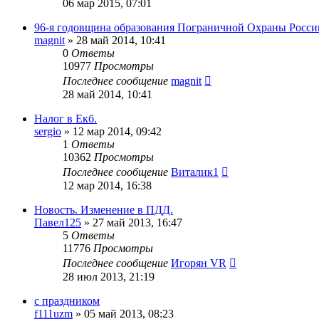
06 мар 2015, 07:01
96-я годовщина образования Пограничной Охраны Росси
magnit
»
28 май 2014, 10:41
0
Ответы
10977
Просмотры
Последнее сообщение
magnit
28 май 2014, 10:41
Налог в Екб.
sergio
»
12 мар 2014, 09:42
1
Ответы
10362
Просмотры
Последнее сообщение
Виталик1
12 мар 2014, 16:38
Новость. Изменение в ПДД.
Павел125
»
27 май 2013, 16:47
5
Ответы
11776
Просмотры
Последнее сообщение
Игорян VR
28 июл 2013, 21:19
с праздником
f111uzm
»
05 май 2013, 08:23