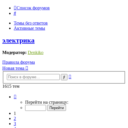
Список форумов
Поиск
Темы без ответов
Активные темы
электрика
Модератор:
Denkiko
Правила форума
Новая тема
Расширенный
Поиск
поиск
1615 тем
Страница
1
Перейти на страницу:
из
33
1
2
3