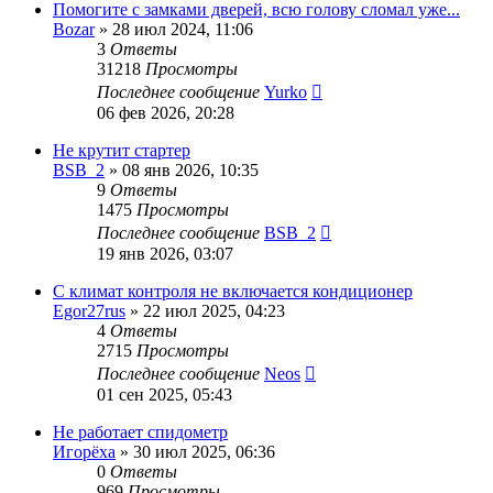
Помогите с замками дверей, всю голову сломал уже...
Bozar
»
28 июл 2024, 11:06
3
Ответы
31218
Просмотры
Последнее сообщение
Yurko
06 фев 2026, 20:28
Не крутит стартер
BSB_2
»
08 янв 2026, 10:35
9
Ответы
1475
Просмотры
Последнее сообщение
BSB_2
19 янв 2026, 03:07
С климат контроля не включается кондиционер
Egor27rus
»
22 июл 2025, 04:23
4
Ответы
2715
Просмотры
Последнее сообщение
Neos
01 сен 2025, 05:43
Не работает спидометр
Игорёха
»
30 июл 2025, 06:36
0
Ответы
969
Просмотры