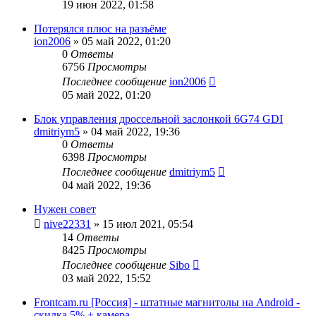
19 июн 2022, 01:58
Потерялся плюс на разъёме
ion2006
»
05 май 2022, 01:20
0
Ответы
6756
Просмотры
Последнее сообщение
ion2006
05 май 2022, 01:20
Блок управления дроссельной заслонкой 6G74 GDI
dmitriym5
»
04 май 2022, 19:36
0
Ответы
6398
Просмотры
Последнее сообщение
dmitriym5
04 май 2022, 19:36
Нужен совет
nive22331
»
15 июл 2021, 05:54
14
Ответы
8425
Просмотры
Последнее сообщение
Sibo
03 май 2022, 15:52
Frontcam.ru [Россия] - штатные магнитолы на Android -
скидка 5% + камера