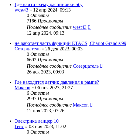
Где найти схему распиновки эбу
west43
»
12 апр 2024, 09:13
0
Ответы
7166
Просмотры
Последнее сообщение
west43
12 апр 2024, 09:13
не работает часть функций ETACS, Chariot Grandis'99
Созерцатель
»
26 дек 2023, 00:03
0
Ответы
6692
Просмотры
Последнее сообщение
Созерцатель
26 дек 2023, 00:03
Где находится датчик давления в рампе?
Макcon
»
06 ноя 2023, 21:27
6
Ответы
2997
Просмотры
Последнее сообщение
Макcon
12 ноя 2023, 07:26
Электрика ланцер 10
Генс
»
03 ноя 2023, 11:02
0
Ответы