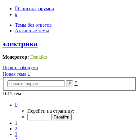
Список форумов
Поиск
Темы без ответов
Активные темы
электрика
Модератор:
Denkiko
Правила форума
Новая тема
Расширенный
Поиск
поиск
1615 тем
Страница
1
Перейти на страницу:
из
33
1
2
3