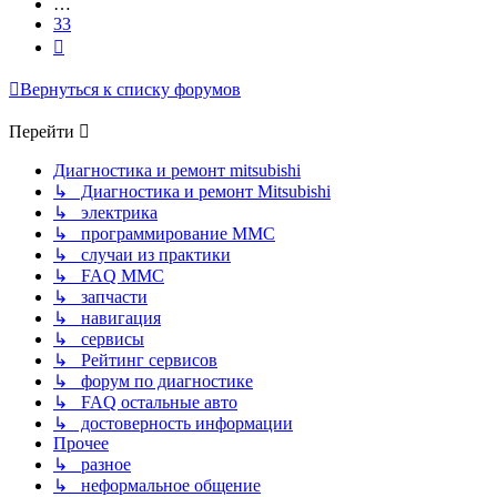
…
33
След.
Вернуться к списку форумов
Перейти
Диагностика и ремонт mitsubishi
↳ Диагностика и ремонт Mitsubishi
↳ электрика
↳ программирование MMC
↳ случаи из практики
↳ FAQ MMC
↳ запчасти
↳ навигация
↳ сервисы
↳ Рейтинг сервисов
↳ форум по диагностике
↳ FAQ остальные авто
↳ достоверность информации
Прочее
↳ разное
↳ неформальное общение