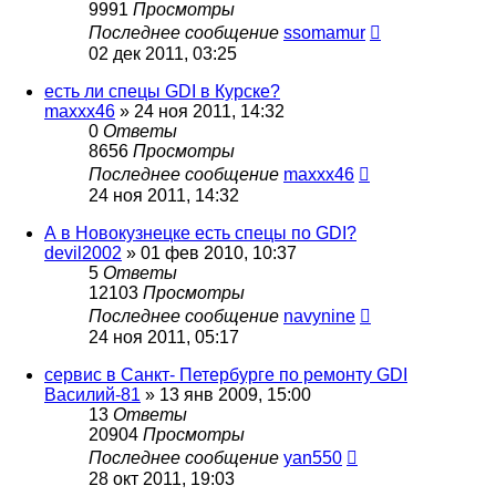
9991
Просмотры
Последнее сообщение
ssomamur
02 дек 2011, 03:25
есть ли спецы GDI в Курске?
maxxx46
»
24 ноя 2011, 14:32
0
Ответы
8656
Просмотры
Последнее сообщение
maxxx46
24 ноя 2011, 14:32
А в Новокузнецке есть спецы по GDI?
devil2002
»
01 фев 2010, 10:37
5
Ответы
12103
Просмотры
Последнее сообщение
navynine
24 ноя 2011, 05:17
сервис в Санкт- Петербурге по ремонту GDI
Василий-81
»
13 янв 2009, 15:00
13
Ответы
20904
Просмотры
Последнее сообщение
yan550
28 окт 2011, 19:03