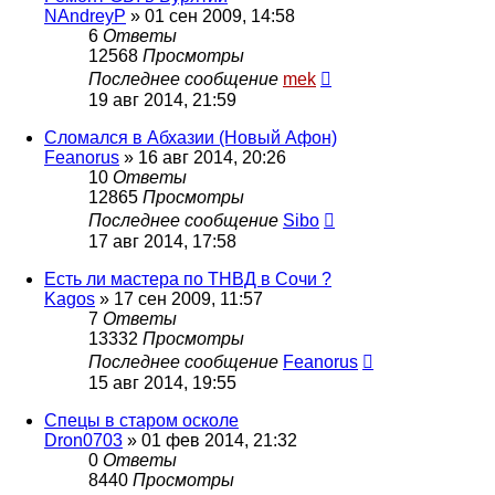
NAndreyP
»
01 сен 2009, 14:58
6
Ответы
12568
Просмотры
Последнее сообщение
mek
19 авг 2014, 21:59
Сломался в Абхазии (Новый Афон)
Feanorus
»
16 авг 2014, 20:26
10
Ответы
12865
Просмотры
Последнее сообщение
Sibo
17 авг 2014, 17:58
Есть ли мастера по ТНВД в Сочи ?
Kagos
»
17 сен 2009, 11:57
7
Ответы
13332
Просмотры
Последнее сообщение
Feanorus
15 авг 2014, 19:55
Спецы в старом осколе
Dron0703
»
01 фев 2014, 21:32
0
Ответы
8440
Просмотры