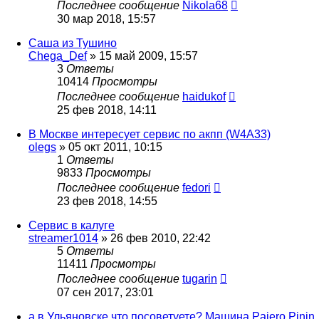
Последнее сообщение
Nikola68
30 мар 2018, 15:57
Саша из Тушино
Chega_Def
»
15 май 2009, 15:57
3
Ответы
10414
Просмотры
Последнее сообщение
haidukof
25 фев 2018, 14:11
В Москве интересует сервис по акпп (W4A33)
olegs
»
05 окт 2011, 10:15
1
Ответы
9833
Просмотры
Последнее сообщение
fedori
23 фев 2018, 14:55
Сервис в калуге
streamer1014
»
26 фев 2010, 22:42
5
Ответы
11411
Просмотры
Последнее сообщение
tugarin
07 сен 2017, 23:01
а в Ульяновске что посоветуете? Машина Pajero Pinin