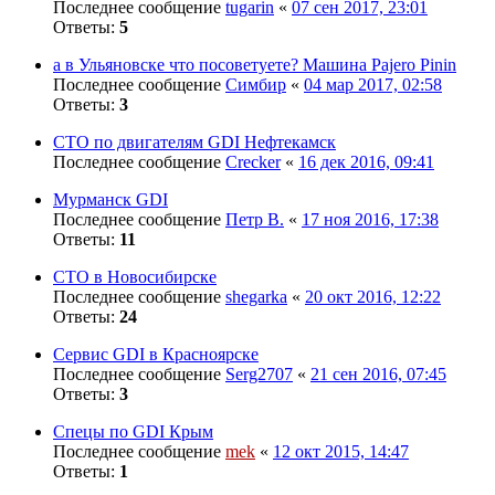
Последнее сообщение
tugarin
«
07 сен 2017, 23:01
Ответы:
5
а в Ульяновске что посоветуете? Машина Pajero Pinin
Последнее сообщение
Симбир
«
04 мар 2017, 02:58
Ответы:
3
СТО по двигателям GDI Нефтекамск
Последнее сообщение
Crecker
«
16 дек 2016, 09:41
Мурманск GDI
Последнее сообщение
Петр В.
«
17 ноя 2016, 17:38
Ответы:
11
СТО в Новосибирске
Последнее сообщение
shegarka
«
20 окт 2016, 12:22
Ответы:
24
Сервис GDI в Красноярске
Последнее сообщение
Serg2707
«
21 сен 2016, 07:45
Ответы:
3
Спецы по GDI Крым
Последнее сообщение
mek
«
12 окт 2015, 14:47
Ответы:
1