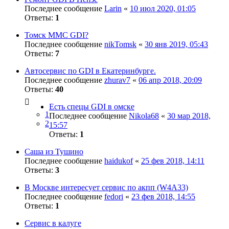
Последнее сообщение
Larin
«
10 июл 2020, 01:05
Ответы:
1
Томск MMC GDI?
Последнее сообщение
nikTomsk
«
30 янв 2019, 05:43
Ответы:
7
Автосервис по GDI в Екатеринбурге.
Последнее сообщение
zhurav7
«
06 апр 2018, 20:09
Ответы:
40
Есть спецы GDI в омске
1
Последнее сообщение
Nikola68
«
30 мар 2018,
2
15:57
Ответы:
1
Саша из Тушино
Последнее сообщение
haidukof
«
25 фев 2018, 14:11
Ответы:
3
В Москве интересует сервис по акпп (W4A33)
Последнее сообщение
fedori
«
23 фев 2018, 14:55
Ответы:
1
Сервис в калуге