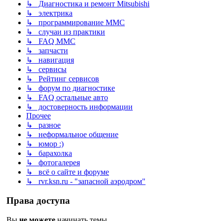
↳ Диагностика и ремонт Mitsubishi
↳ электрика
↳ программирование MMC
↳ случаи из практики
↳ FAQ MMC
↳ запчасти
↳ навигация
↳ сервисы
↳ Рейтинг сервисов
↳ форум по диагностике
↳ FAQ остальные авто
↳ достоверность информации
Прочее
↳ разное
↳ неформальное общение
↳ юмор :)
↳ барахолка
↳ фотогалерея
↳ всё о сайте и форуме
↳ rvr.ksn.ru - "запасной аэродром"
Права доступа
Вы
не можете
начинать темы