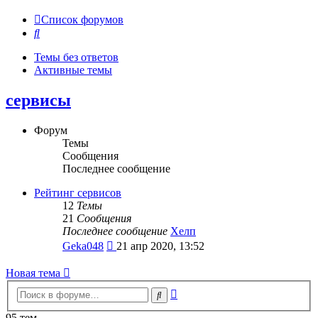
Список форумов
Поиск
Темы без ответов
Активные темы
сервисы
Форум
Темы
Сообщения
Последнее сообщение
Рейтинг сервисов
12
Темы
21
Сообщения
Последнее сообщение
Хелп
Перейти
Geka048
21 апр 2020, 13:52
к
последнему
Новая тема
сообщению
Расширенный
Поиск
поиск
95 тем